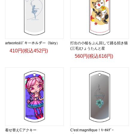
artworksﾛｺﾞキーホルダー（fairy）
打出の小槌をぶん回して踊る招き猫
(三毛)ひょうたんと星
410円(税込452円)
560円(税込616円)
着せ替えCアクキー
C'est magnifique！ｷｰﾎﾙﾀﾞｰ