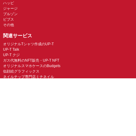
ハッピ
ジャージ
ブルゾン
ビブス
その他
関連サービス
オリジナルTシャツ作成のUP-T
UP-T Talk
UP-T クジ
ガス代無料のNFT販売・UP-T NFT
オリジナルスマホケースのBudgets
似顔絵グラフィックス
ネイルチップ専門店ミチネイル
LINEスタンプ制作スタンプファクトリー
オリジナルノベルティラボ
オリジナルグッズラボ
スマホラボ（スマホケース）
オリジナルTシャツの作成・プリント「TMIX」
オリジナルエコバッグを作ろう！
オリジナルタンブラー・サーモスを作ろう