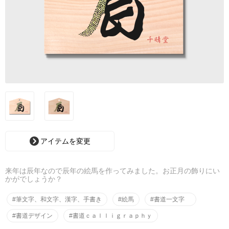
アイテムを変更
来年は辰年なので辰年の絵馬を作ってみました。お正月の飾りにい
かがでしょうか？
#筆文字、和文字、漢字、手書き
#絵馬
#書道一文字
#書道デザイン
#書道ｃａｌｌｉｇｒａｐｈｙ