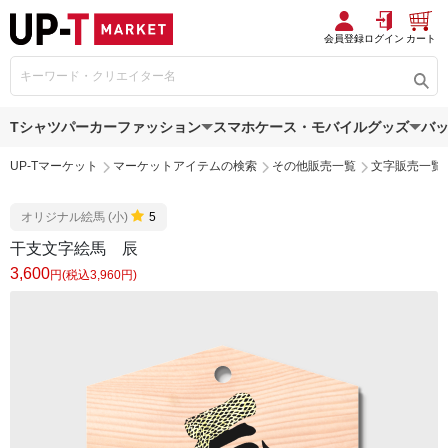
会員登録
ログイン
カート
Tシャツ
パーカー
ファッション
スマホケース・モバイルグッズ
バ
UP-Tマーケット
マーケットアイテムの検索
その他販売一覧
文字販売一覧
オリジナル絵馬 (小)
5
干支文字絵馬 辰
3,600
円(税込3,960円)