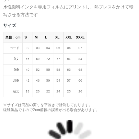
水性顔料インクを専用フィルムにプリントし、熱プレスをかけて転
写させる方法です
サイズ
単位：cm
S
M
L
XL
XXL
XXXL
コード
02
03
04
05
06
07
身丈
65
69
72
77
81
84
身巾
49
52
55
58
63
68
肩巾
42
46
50
54
57
60
袖丈
19
20
22
24
25
26
※サイズは商品の実寸を平置きで計測しております。
繊維製品ですので2cm前後の誤差が出る場合があります。