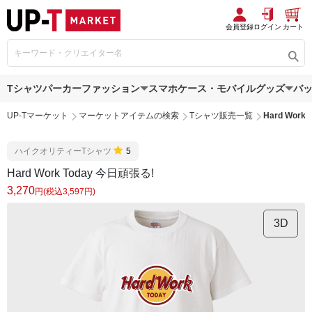
会員登録
ログイン
カート
Tシャツ
パーカー
ファッション
スマホケース・モバイルグッズ
バ
UP-Tマーケット
マーケットアイテムの検索
Tシャツ販売一覧
Hard Work
ハイクオリティーTシャツ
5
Hard Work Today 今日頑張る!
3,270
円(税込3,597円)
3D