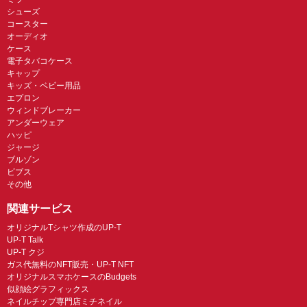
シューズ
コースター
オーディオ
ケース
電子タバコケース
キャップ
キッズ・ベビー用品
エプロン
ウィンドブレーカー
アンダーウェア
ハッピ
ジャージ
ブルゾン
ビブス
その他
関連サービス
オリジナルTシャツ作成のUP-T
UP-T Talk
UP-T クジ
ガス代無料のNFT販売・UP-T NFT
オリジナルスマホケースのBudgets
似顔絵グラフィックス
ネイルチップ専門店ミチネイル