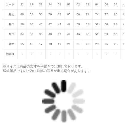
コード
21
22
23
24
51
01
02
03
04
06
09
47
身丈
48
52
56
59
62
65
68
71
74
77
80
82
身巾
36
38
40
42
44
47
50
53
56
60
64
68
肩巾
34
36
38
40
42
44
46
48
50
53
56
59
袖丈
15
16
17
18
19
20
21
22
23
25
26
27
脇仕様
-
-
-
-
-
-
-
-
-
-
-
-
※サイズは商品の実寸を平置きで計測しております。
繊維製品ですので2cm前後の誤差が出る場合があります。