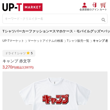
会員登録
ログイン
カート
Tシャツ
パーカー
ファッション
スマホケース・モバイルグッズ
バ
UP-Tマーケット
マーケットアイテムの検索
Tシャツ販売一覧
キャンプ 赤
ドライＴシャツ
5
キャンプ 赤文字
3,270
円(税込3,597円)