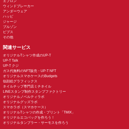
エプロン
ウィンドブレーカー
アンダーウェア
ハッピ
ジャージ
ブルゾン
ビブス
その他
関連サービス
オリジナルTシャツ作成のUP-T
UP-T Talk
UP-T クジ
ガス代無料のNFT販売・UP-T NFT
オリジナルスマホケースのBudgets
似顔絵グラフィックス
ネイルチップ専門店ミチネイル
LINEスタンプ制作スタンプファクトリー
オリジナルノベルティラボ
オリジナルグッズラボ
スマホラボ（スマホケース）
オリジナルTシャツの作成・プリント「TMIX」
オリジナルエコバッグを作ろう！
オリジナルタンブラー・サーモスを作ろう