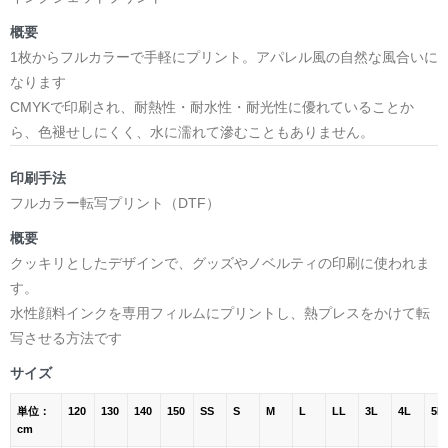
概要
1枚からフルカラーで手軽にプリント。アパレル風の自然な風合いに
なります
CMYKで印刷され、耐熱性・耐水性・耐光性に優れていることか
ら、色褪せしにくく、水に濡れて滲むこともありません。
印刷手法
フルカラー転写プリント（DTF）
概要
クッキリとしたデザインで、グッズやノベルティの印刷に使われま
す。
水性顔料インクを専用フィルムにプリントし、熱プレスをかけて転
写させる方法です
サイズ
単位：
120
130
140
150
SS
S
M
L
LL
3L
4L
5L
cm