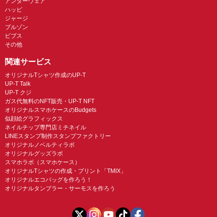
アンダーウェア
ハッピ
ジャージ
ブルゾン
ビブス
その他
関連サービス
オリジナルTシャツ作成のUP-T
UP-T Talk
UP-T クジ
ガス代無料のNFT販売・UP-T NFT
オリジナルスマホケースのBudgets
似顔絵グラフィックス
ネイルチップ専門店ミチネイル
LINEスタンプ制作スタンプファクトリー
オリジナルノベルティラボ
オリジナルグッズラボ
スマホラボ（スマホケース）
オリジナルTシャツの作成・プリント「TMIX」
オリジナルエコバッグを作ろう！
オリジナルタンブラー・サーモスを作ろう