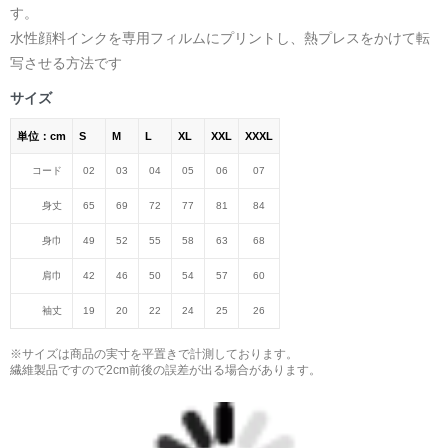
す。
水性顔料インクを専用フィルムにプリントし、熱プレスをかけて転
写させる方法です
サイズ
単位：cm
S
M
L
XL
XXL
XXXL
コード
02
03
04
05
06
07
身丈
65
69
72
77
81
84
身巾
49
52
55
58
63
68
肩巾
42
46
50
54
57
60
袖丈
19
20
22
24
25
26
※サイズは商品の実寸を平置きで計測しております。
繊維製品ですので2cm前後の誤差が出る場合があります。