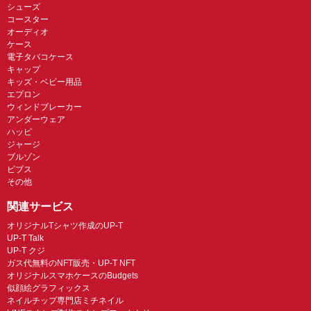
シューズ
コースター
オーディオ
ケース
電子タバコケース
キャップ
キッズ・ベビー用品
エプロン
ウィンドブレーカー
アンダーウェア
ハッピ
ジャージ
ブルゾン
ビブス
その他
関連サービス
オリジナルTシャツ作成のUP-T
UP-T Talk
UP-T クジ
ガス代無料のNFT販売・UP-T NFT
オリジナルスマホケースのBudgets
似顔絵グラフィックス
ネイルチップ専門店ミチネイル