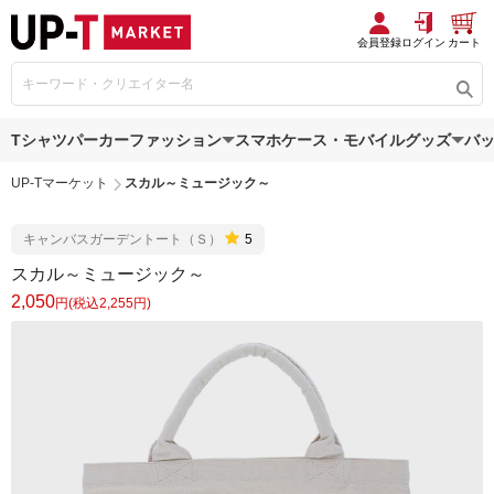
会員登録
ログイン
カート
Tシャツ
パーカー
ファッション
スマホケース・モバイルグッズ
バ
UP-Tマーケット
スカル～ミュージック～
キャンバスガーデントート（Ｓ）
5
スカル～ミュージック～
2,050
円(税込2,255円)