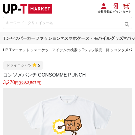
会員登録
ログイン
カート
Tシャツ
パーカー
ファッション
スマホケース・モバイルグッズ
バ
UP-Tマーケット
マーケットアイテムの検索
Tシャツ販売一覧
コンソメパンチ
ドライＴシャツ
5
コンソメパンチ CONSOMME PUNCH
3,270
円(税込3,597円)