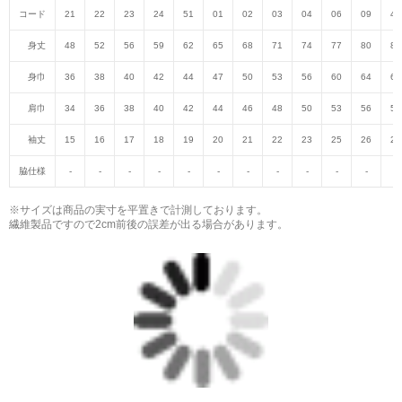
コード
21
22
23
24
51
01
02
03
04
06
09
47
身丈
48
52
56
59
62
65
68
71
74
77
80
82
身巾
36
38
40
42
44
47
50
53
56
60
64
68
肩巾
34
36
38
40
42
44
46
48
50
53
56
59
袖丈
15
16
17
18
19
20
21
22
23
25
26
27
脇仕様
-
-
-
-
-
-
-
-
-
-
-
-
※サイズは商品の実寸を平置きで計測しております。
繊維製品ですので2cm前後の誤差が出る場合があります。