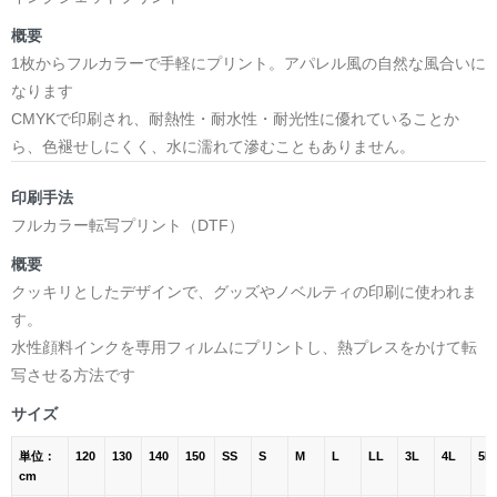
概要
1枚からフルカラーで手軽にプリント。アパレル風の自然な風合いに
なります
CMYKで印刷され、耐熱性・耐水性・耐光性に優れていることか
ら、色褪せしにくく、水に濡れて滲むこともありません。
印刷手法
フルカラー転写プリント（DTF）
概要
クッキリとしたデザインで、グッズやノベルティの印刷に使われま
す。
水性顔料インクを専用フィルムにプリントし、熱プレスをかけて転
写させる方法です
サイズ
単位：
120
130
140
150
SS
S
M
L
LL
3L
4L
5L
cm