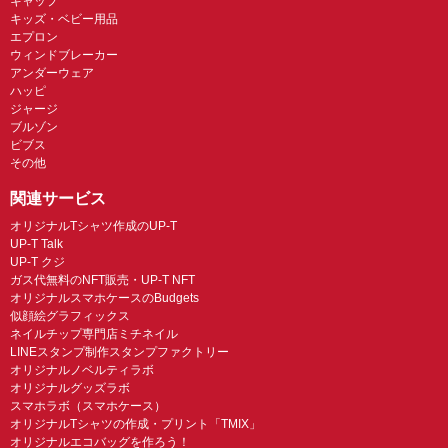
キャップ
キッズ・ベビー用品
エプロン
ウィンドブレーカー
アンダーウェア
ハッピ
ジャージ
ブルゾン
ビブス
その他
関連サービス
オリジナルTシャツ作成のUP-T
UP-T Talk
UP-T クジ
ガス代無料のNFT販売・UP-T NFT
オリジナルスマホケースのBudgets
似顔絵グラフィックス
ネイルチップ専門店ミチネイル
LINEスタンプ制作スタンプファクトリー
オリジナルノベルティラボ
オリジナルグッズラボ
スマホラボ（スマホケース）
オリジナルTシャツの作成・プリント「TMIX」
オリジナルエコバッグを作ろう！