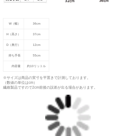
W（幅）
36cm
H（高さ）
37cm
D（奥行）
12cm
持ち手長
55cm
内容量
約10リットル
※サイズは商品の実寸を平置きで計測しております。
（数値の単位はcm）
繊維製品ですので2cm前後の誤差が出る場合があります。