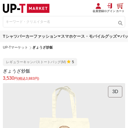
会員登録
ログイン
カート
Tシャツ
パーカー
ファッション
スマホケース・モバイルグッズ
バ
UP-Tマーケット
ぎょうざ炒飯
レギュラーキャンバストートバッグ(M)
5
ぎょうざ炒飯
3,530
円(税込3,883円)
3D