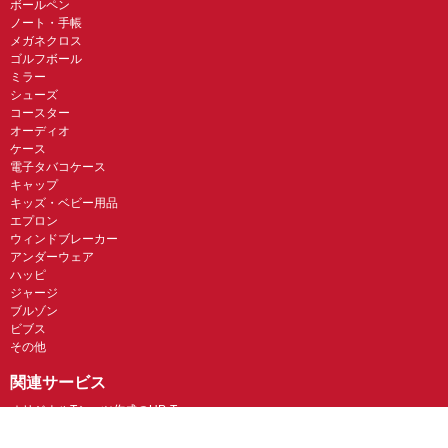
ボールペン
ノート・手帳
メガネクロス
ゴルフボール
ミラー
シューズ
コースター
オーディオ
ケース
電子タバコケース
キャップ
キッズ・ベビー用品
エプロン
ウィンドブレーカー
アンダーウェア
ハッピ
ジャージ
ブルゾン
ビブス
その他
関連サービス
オリジナルTシャツ作成のUP-T
UP-T Talk
UP-T クジ