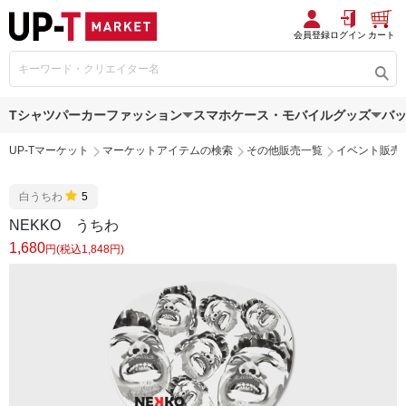
会員登録
ログイン
カート
Tシャツ
パーカー
ファッション
スマホケース・モバイルグッズ
バ
UP-Tマーケット
マーケットアイテムの検索
その他販売一覧
イベント販売
白うちわ
5
NEKKO うちわ
1,680
円(税込1,848円)