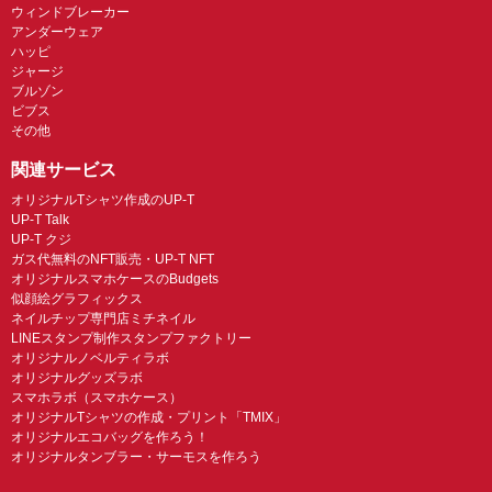
ウィンドブレーカー
アンダーウェア
ハッピ
ジャージ
ブルゾン
ビブス
その他
関連サービス
オリジナルTシャツ作成のUP-T
UP-T Talk
UP-T クジ
ガス代無料のNFT販売・UP-T NFT
オリジナルスマホケースのBudgets
似顔絵グラフィックス
ネイルチップ専門店ミチネイル
LINEスタンプ制作スタンプファクトリー
オリジナルノベルティラボ
オリジナルグッズラボ
スマホラボ（スマホケース）
オリジナルTシャツの作成・プリント「TMIX」
オリジナルエコバッグを作ろう！
オリジナルタンブラー・サーモスを作ろう