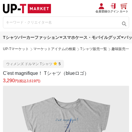
会員登録
ログイン
カート
Tシャツ
パーカー
ファッション
スマホケース・モバイルグッズ
バ
UP-Tマーケット
マーケットアイテムの検索
Tシャツ販売一覧
趣味販売一
ウィメンズ ドルマン Tシャツ
5
C'est magnifique！ Tシャツ（blueロゴ）
3,290
円(税込3,619円)