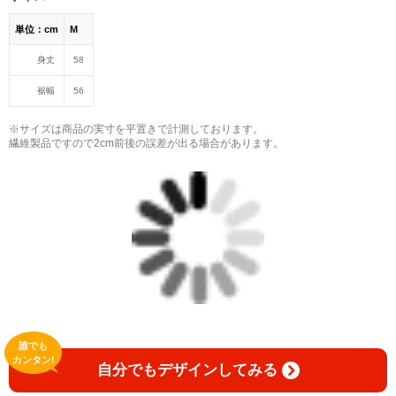
単位：cm
M
身丈
58
裾幅
56
※サイズは商品の実寸を平置きで計測しております。
繊維製品ですので2cm前後の誤差が出る場合があります。
誰でも
カンタン!
自分でもデザインしてみる