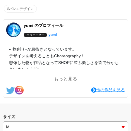
#バレエデザイン
yumi のプロフィール
yumi
クリエーター
« 物創り»が息抜きとなっています。
デザインを考えることもChoreography！
想像した物が作品となってSHOPに並ぶ楽しさを皆で分かち
合いましょう♡"
もっと見る
バレエ教室を卒業した教え子の誕生日プレゼントとして「春
日井バレエTシャツ」で隠し文字タイプのreデザインをして
他の作品を見る
いた時に、彼女のお子さんにも何かプレゼントしたいと思い
デザインしたロゴが、月にちなんだお名前からの「over the
moon」です。小さな手で可愛くピース✌️しているイメージ。
サイズ