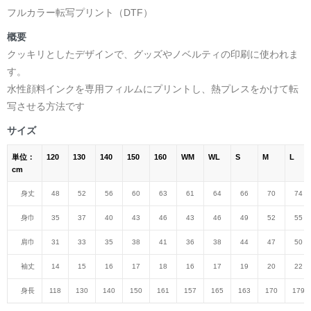
フルカラー転写プリント（DTF）
概要
クッキリとしたデザインで、グッズやノベルティの印刷に使われま
す。
水性顔料インクを専用フィルムにプリントし、熱プレスをかけて転
写させる方法です
サイズ
単位：
120
130
140
150
160
WM
WL
S
M
L
cm
身丈
48
52
56
60
63
61
64
66
70
74
身巾
35
37
40
43
46
43
46
49
52
55
肩巾
31
33
35
38
41
36
38
44
47
50
袖丈
14
15
16
17
18
16
17
19
20
22
身長
118
130
140
150
161
157
165
163
170
179