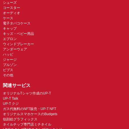
シューズ
コースター
オーディオ
ケース
電子タバコケース
キャップ
キッズ・ベビー用品
エプロン
ウィンドブレーカー
アンダーウェア
ハッピ
ジャージ
ブルゾン
ビブス
その他
関連サービス
オリジナルTシャツ作成のUP-T
UP-T Talk
UP-T クジ
ガス代無料のNFT販売・UP-T NFT
オリジナルスマホケースのBudgets
似顔絵グラフィックス
ネイルチップ専門店ミチネイル