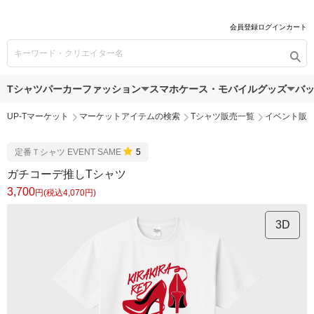
会員登録
ログイン
カート
Tシャツ
パーカー
ファッション
スマホケース・モバイルグッズ
バ
UP-Tマーケット
マーケットアイテムの検索
Tシャツ販売一覧
イベント販
定番Ｔシャツ EVENT SAME
5
ガチコーデ推しTシャツ
3,700
円(税込4,070円)
3D