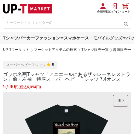
会員登録
ログイン
カート
Tシャツ
パーカー
ファッション
スマホケース・モバイルグッズ
バ
UP-Tマーケット
マーケットアイテムの検索
Tシャツ販売一覧
趣味販売一
スーパーヘビーＴシャツ
5
ゴッホ名画Tシャツ「アニエールにあるザシレーネレストラ
ン」前・左袖 特厚スーパーヘビーＴシャツ 7.4オンス
5,540
円(税込6,094円)
3D