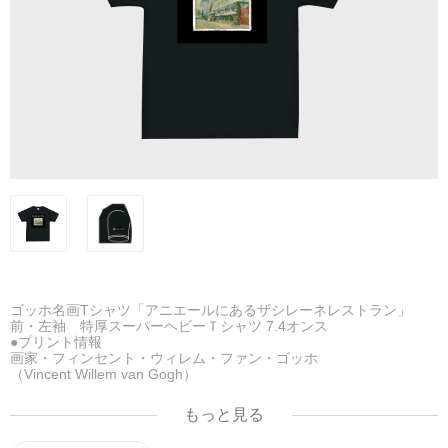
ゴッホ名画Tシャツ「アニエールにあるザシレーネレストラン」
前・左袖 特厚スーパーヘビーＴシャツ 7.4オンス
●プリント情報
画家・フィンセント・ウィレム・ファン・ゴッホ
（Vincent Willem van Gogh）
前面「アニエールにあるザシレーネレストラン」
左袖「グレーのフェルトハットをかぶった自画像」とロゴ
もっと見る
●このTシャツの生地は特厚スーパーヘビー7.4オンスとなってい
て、半袖Tシャツの中では圧倒的な生地の厚みとなっていますの