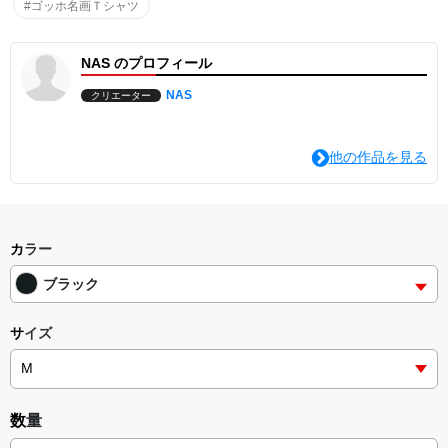
で、
#ゴッホ名画Ｔシャツ
丈夫で長持ちするTシャツを求めている方に最適です。
またデザインはシンプルでカジュアルですので、日常使いにぴった
り♪
NAS のプロフィール
厚手のTシャツは存在感がありますので、スカートにもパンツスタ
イルにも合わせやすいです。
NAS
クリエーター
●素材
綿100%
※杢グレー：綿80%、ポリエステル20%
他の作品を見る
※ホワイトのみ綿糸縫製
●生地の厚さ
7.4 oz
●印刷手法
インクジェット印刷
カラー
ブラック
サイズ
数量