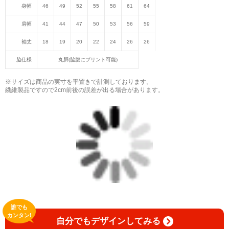
身幅
46
49
52
55
58
61
64
肩幅
41
44
47
50
53
56
59
袖丈
18
19
20
22
24
26
26
脇仕様
丸胴(脇腹にプリント可能)
※サイズは商品の実寸を平置きで計測しております。
繊維製品ですので2cm前後の誤差が出る場合があります。
誰でも
カンタン!
自分でもデザインしてみる