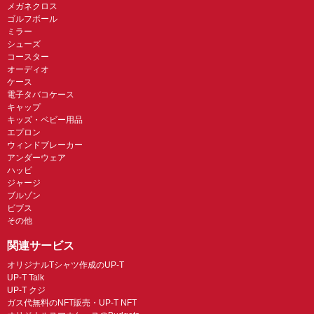
メガネクロス
ゴルフボール
ミラー
シューズ
コースター
オーディオ
ケース
電子タバコケース
キャップ
キッズ・ベビー用品
エプロン
ウィンドブレーカー
アンダーウェア
ハッピ
ジャージ
ブルゾン
ビブス
その他
関連サービス
オリジナルTシャツ作成のUP-T
UP-T Talk
UP-T クジ
ガス代無料のNFT販売・UP-T NFT