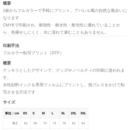
概要
1枚からフルカラーで手軽にプリント。アパレル風の自然な風合いに
なります
CMYKで印刷され、耐熱性・耐水性・耐光性に優れていることか
ら、色褪せしにくく、水に濡れて滲むこともありません。
印刷手法
フルカラー転写プリント（DTF）
概要
クッキリとしたデザインで、グッズやノベルティの印刷に使われま
す。
水性顔料インクを専用フィルムにプリントし、熱プレスをかけて転
写させる方法です
サイズ
単位：cm
XS
S
M
L
XL
2XL
3XL
着丈
63
66
70
74
78
82
84