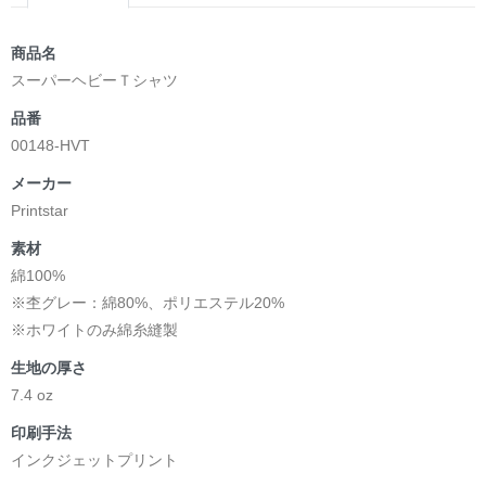
商品名
スーパーヘビーＴシャツ
品番
00148-HVT
メーカー
Printstar
素材
綿100%
※杢グレー：綿80%、ポリエステル20%
※ホワイトのみ綿糸縫製
生地の厚さ
7.4 oz
印刷手法
インクジェットプリント