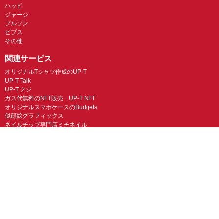
ハッピ
ジャージ
ブルゾン
ビブス
その他
関連サービス
オリジナルTシャツ作成のUP-T
UP-T Talk
UP-T クジ
ガス代無料のNFT販売・UP-T NFT
オリジナルスマホケースのBudgets
似顔絵グラフィックス
ネイルチップ専門店ミチネイル
LINEスタンプ制作スタンプファクトリー
オリジナルノベルティラボ
オリジナルグッズラボ
スマホラボ（スマホケース）
オリジナルTシャツの作成・プリント「TMIX」
オリジナルエコバッグを作ろう！
オリジナルタンブラー・サーモスを作ろう