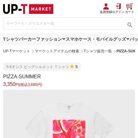
会員登録
ログイン
カート
Tシャツ
パーカー
ファッション
スマホケース・モバイルグッズ
バ
UP-Tマーケット
マーケットアイテムの検索
Tシャツ販売一覧
PIZZA-SUM
5.6オンス ビッグシルエット Ｔシャツ
5
PIZZA-SUMMER
3,350
円(税込3,685円)