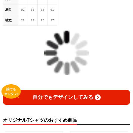
肩巾
52
55
58
61
袖丈
21
23
25
27
誰でも
カンタン!
自分でもデザインしてみる
オリジナルTシャツのおすすめ商品