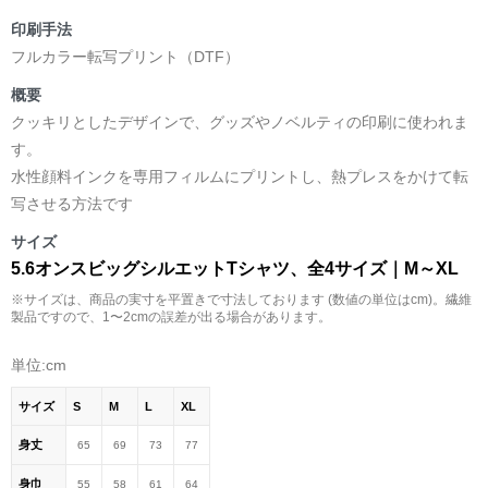
印刷手法
フルカラー転写プリント（DTF）
概要
クッキリとしたデザインで、グッズやノベルティの印刷に使われま
す。
水性顔料インクを専用フィルムにプリントし、熱プレスをかけて転
写させる方法です
サイズ
5.6オンスビッグシルエットTシャツ、全4サイズ｜M～XL
※サイズは、商品の実寸を平置きで寸法しております (数値の単位はcm)。繊維
製品ですので、1〜2cmの誤差が出る場合があります。
単位:cm
サイズ
S
M
L
XL
身丈
65
69
73
77
身巾
55
58
61
64