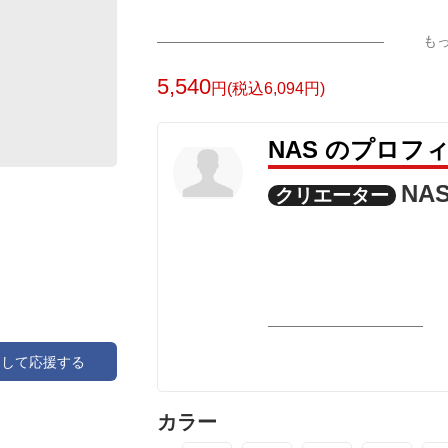
●プリント情報
も
画家・フィンセント・ウィレム・ファン
（Vincent Willem van Gogh）
5,540
円(税込6,094円)
前面「ウジェーヌ・ボック」
左袖「グレーのフェルトハットをかぶっ
NAS のプロフ
●このTシャツの生地は特厚スーパーヘビ
NA
クリエーター
中では圧倒的な生地の厚みとなっていま
丈夫で長持ちするTシャツを求めている
またデザインはシンプルでカジュアルで
厚手のTシャツは存在感がありますので
すいです。
アして応援する
●素材
綿100%
※杢グレー：綿80%、ポリエステル20%
カラー
※ホワイトのみ綿糸縫製