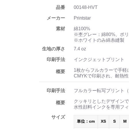
品番
00148-HVT
メーカー
Printstar
素材
綿100%
※杢グレー：綿80%、ポリ
※ホワイトのみ綿糸縫製
生地の厚さ
7.4 oz
印刷手法
インクジェットプリント
1枚からフルカラーで手軽
概要
CMYKで印刷され、耐熱
印刷手法
フルカラー転写プリント（
クッキリとしたデザインで
概要
水性顔料インクを専用フィ
サイズ
単位：cm
XS
S
M