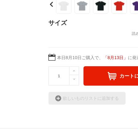
●生地の厚さ
7.4 oz
●印刷手法
サイズ
インクジェット印刷
本日
8月10日
ご購入で、
「
8月13日
」
に発
カート
欲しいものリストに追加する