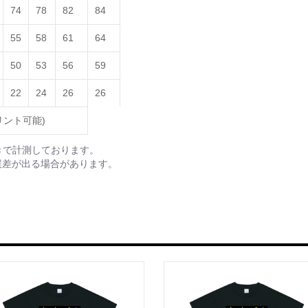
74
78
82
84
55
58
61
64
50
53
56
59
22
24
26
26
リント可能)
きで計測しております。
誤差が出る場合があります。