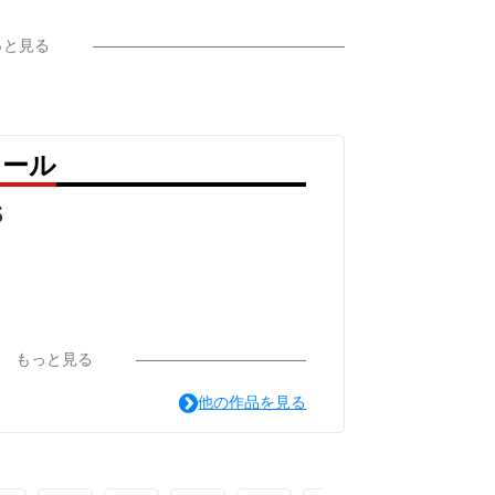
っと見る
・ゴッホ
た自画像」とロゴ
ィール
ー7.4オンスとなっていて、半袖Tシャツの
S
すので、
方に最適です。
すので、日常使いにぴったり♪
、スカートにもパンツスタイルにも合わせや
もっと見る
他の作品を見る