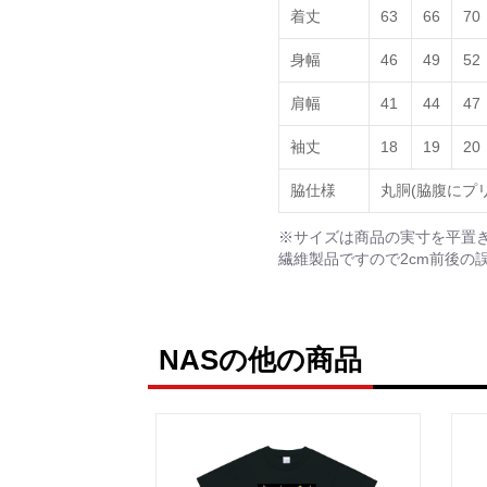
着丈
63
66
70
身幅
46
49
52
肩幅
41
44
47
袖丈
18
19
20
脇仕様
丸胴(脇腹にプ
※サイズは商品の実寸を平置
繊維製品ですので2cm前後の
NASの他の商品