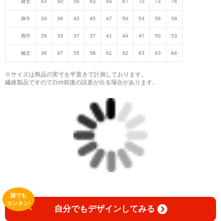
身丈
43
50
56
63
64
67
70
73
76
身巾
34
38
43
45
47
50
53
56
59
肩巾
29
33
37
37
41
44
47
50
53
袖丈
38
47
55
58
61
62
63
63
64
※サイズは商品の実寸を平置きで計測しております。
繊維製品ですので2cm前後の誤差が出る場合があります。
誰でも
カンタン!
自分でもデザインしてみる