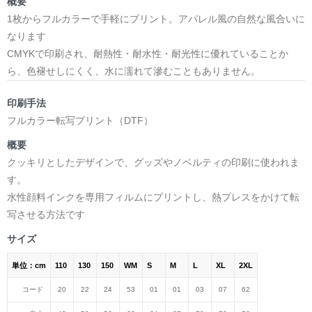
概要
1枚からフルカラーで手軽にプリント。アパレル風の自然な風合いに
なります
CMYKで印刷され、耐熱性・耐水性・耐光性に優れていることか
ら、色褪せしにくく、水に濡れて滲むこともありません。
印刷手法
フルカラー転写プリント（DTF）
概要
クッキリとしたデザインで、グッズやノベルティの印刷に使われま
す。
水性顔料インクを専用フィルムにプリントし、熱プレスをかけて転
写させる方法です
サイズ
単位：cm
110
130
150
WM
S
M
L
XL
2XL
コード
20
22
24
53
01
01
03
07
62