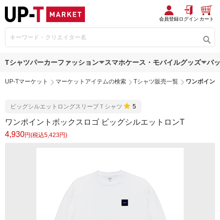
会員登録
ログイン
カート
Tシャツ
パーカー
ファッション
スマホケース・モバイルグッズ
バ
UP-Tマーケット
マーケットアイテムの検索
Tシャツ販売一覧
ワンポイント
ビッグシルエットロングスリーブＴシャツ
5
ワンポイントボックスロゴ ビッグシルエットロンT
4,930
円(税込5,423円)