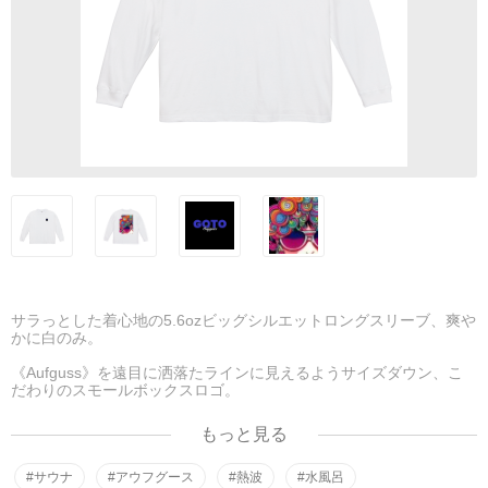
サラっとした着心地の5.6ozビッグシルエットロングスリーブ、爽や
かに白のみ。
《Aufguss》を遠目に洒落たラインに見えるようサイズダウン、こ
だわりのスモールボックスロゴ。
もっと見る
サイズ S M L XL
身丈 71 74 76 78
身巾 62 65 68 71
#サウナ
#アウフグース
#熱波
#水風呂