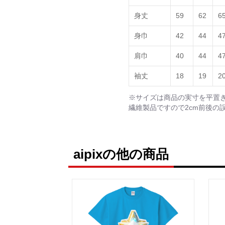
身丈
59
62
6
身巾
42
44
4
肩巾
40
44
4
袖丈
18
19
2
※サイズは商品の実寸を平置
繊維製品ですので2cm前後の
aipixの他の商品