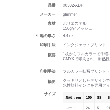
品番
00302-ADP
メーカー
glimmer
素材
ポリエステル
150g/㎡メッシュ
生地の厚さ
4.4 oz
印刷手法
インクジェットプリント
1枚からフルカラーで手軽
概要
CMYKで印刷され、耐熱
印刷手法
フルカラー転写プリント（
クッキリとしたデザインで
概要
水性顔料インクを専用フィ
サイズ
単位：cm
150
SS
S
コード
24
51
0