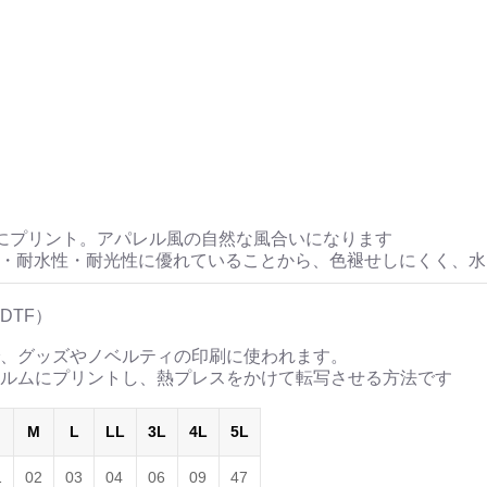
にプリント。アパレル風の自然な風合いになります
性・耐水性・耐光性に優れていることから、色褪せしにくく、
DTF）
、グッズやノベルティの印刷に使われます。
ルムにプリントし、熱プレスをかけて転写させる方法です
M
L
LL
3L
4L
5L
1
02
03
04
06
09
47