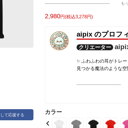
も
2,980
円(税込3,278円)
aipix のプロ
aipi
クリエーター
✨ ふわふわの耳がトレ
見つかる魔法のような空
カラー
アして応援する