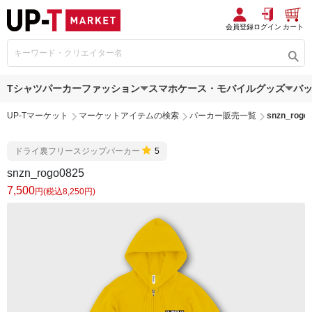
会員登録
ログイン
カート
Tシャツ
パーカー
ファッション
スマホケース・モバイルグッズ
バ
UP-Tマーケット
マーケットアイテムの検索
パーカー販売一覧
snzn_rogo
ドライ裏フリースジップパーカー
5
snzn_rogo0825
7,500
円(税込8,250円)