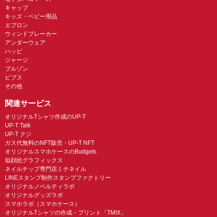
キャップ
キッズ・ベビー用品
エプロン
ウィンドブレーカー
アンダーウェア
ハッピ
ジャージ
ブルゾン
ビブス
その他
関連サービス
オリジナルTシャツ作成のUP-T
UP-T Talk
UP-T クジ
ガス代無料のNFT販売・UP-T NFT
オリジナルスマホケースのBudgets
似顔絵グラフィックス
ネイルチップ専門店ミチネイル
LINEスタンプ制作スタンプファクトリー
オリジナルノベルティラボ
オリジナルグッズラボ
スマホラボ（スマホケース）
オリジナルTシャツの作成・プリント「TMIX」