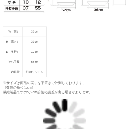
W（幅）
36cm
H（高さ）
37cm
D（奥行）
12cm
持ち手長
55cm
内容量
約10リットル
※サイズは商品の実寸を平置きで計測しております。
（数値の単位はcm）
繊維製品ですので2cm前後の誤差が出る場合があります。