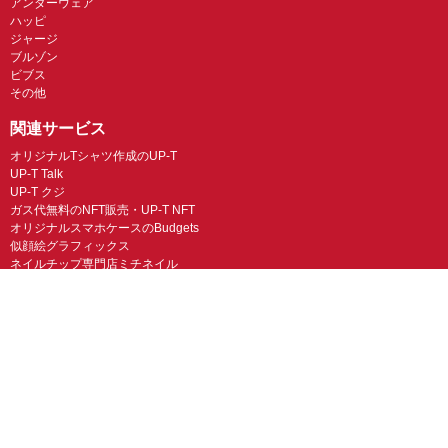
アンダーウェア
ハッピ
ジャージ
ブルゾン
ビブス
その他
関連サービス
オリジナルTシャツ作成のUP-T
UP-T Talk
UP-T クジ
ガス代無料のNFT販売・UP-T NFT
オリジナルスマホケースのBudgets
似顔絵グラフィックス
ネイルチップ専門店ミチネイル
LINEスタンプ制作スタンプファクトリー
オリジナルノベルティラボ
オリジナルグッズラボ
スマホラボ（スマホケース）
オリジナルTシャツの作成・プリント「TMIX」
オリジナルエコバッグを作ろう！
オリジナルタンブラー・サーモスを作ろう