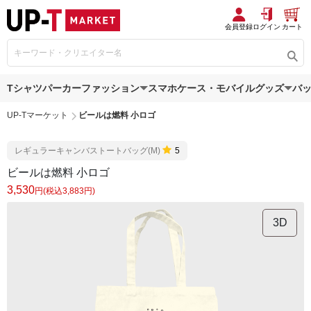
会員登録
ログイン
カート
Tシャツ
パーカー
ファッション
スマホケース・モバイルグッズ
バ
UP-Tマーケット
ビールは燃料 小ロゴ
レギュラーキャンバストートバッグ(M)
5
ビールは燃料 小ロゴ
3,530
円(税込3,883円)
3D