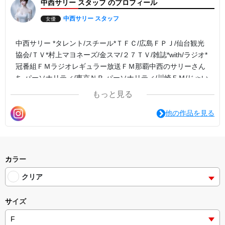
中西サリー スタッフ のプロフィール
中西サリー スタッフ
女優
中西サリー *タレント/スチール*ＴＦＣ/広島ＦＰＪ/仙台観光
協会/ＴＶ*村上マヨネーズ/金スマ/２７ＴＶ/雑誌*with/ラジオ*
冠番組ＦＭラジオレギュラー放送ＦＭ那覇中西のサリーさん
ち パーソナリティ/東京ＮＲ パーソナリティ/川崎ＦＭ/じゃい
のサンデーチャンゲスト出演/広告(日本問わず)*公式や公認ア
もっと見る
ンバサダーやＰＲ→２０社以上/プロデュース、セレクトショ
ップなど日本のみならず幅広く活躍中
他の作品を見る
カラー
クリア
サイズ