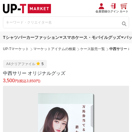
会員登録
ログイン
カート
Tシャツ
パーカー
ファッション
スマホケース・モバイルグッズ
バ
UP-Tマーケット
マーケットアイテムの検索
ケース販売一覧
中西サリー 
A4クリアファイル
5
中西サリー オリジナルグッズ
3,500
円(税込3,850円)