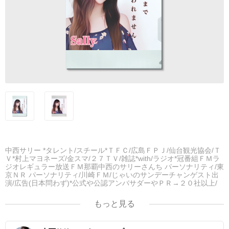
中西サリー *タレント/スチール*ＴＦＣ/広島ＦＰＪ/仙台観光協会/Ｔ
Ｖ*村上マヨネーズ/金スマ/２７ＴＶ/雑誌*with/ラジオ*冠番組ＦＭラ
ジオレギュラー放送ＦＭ那覇中西のサリーさんち パーソナリティ/東
京ＮＲ パーソナリティ/川崎ＦＭ/じゃいのサンデーチャンゲスト出
演/広告(日本問わず)*公式や公認アンバサダーやＰＲ→２０社以上/
プロデュース、セレクトショップなど日本のみならず幅広く活躍中
もっと見る