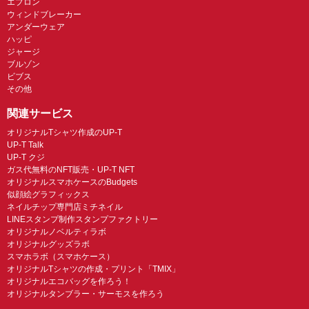
エプロン
ウィンドブレーカー
アンダーウェア
ハッピ
ジャージ
ブルゾン
ビブス
その他
関連サービス
オリジナルTシャツ作成のUP-T
UP-T Talk
UP-T クジ
ガス代無料のNFT販売・UP-T NFT
オリジナルスマホケースのBudgets
似顔絵グラフィックス
ネイルチップ専門店ミチネイル
LINEスタンプ制作スタンプファクトリー
オリジナルノベルティラボ
オリジナルグッズラボ
スマホラボ（スマホケース）
オリジナルTシャツの作成・プリント「TMIX」
オリジナルエコバッグを作ろう！
オリジナルタンブラー・サーモスを作ろう