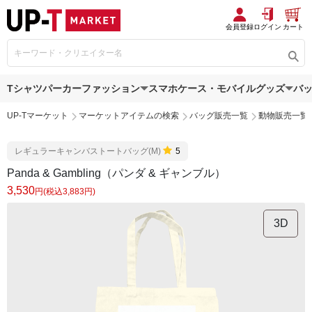
会員登録
ログイン
カート
Tシャツ
パーカー
ファッション
スマホケース・モバイルグッズ
バ
UP-Tマーケット
マーケットアイテムの検索
バッグ販売一覧
動物販売一覧
レギュラーキャンバストートバッグ(M)
5
Panda & Gambling（パンダ & ギャンブル）
3,530
円(税込3,883円)
3D