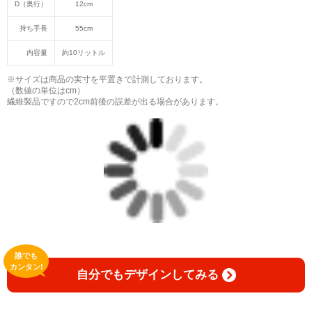
D（奥行）
12cm
持ち手長
55cm
内容量
約10リットル
※サイズは商品の実寸を平置きで計測しております。
（数値の単位はcm）
繊維製品ですので2cm前後の誤差が出る場合があります。
誰でも
カンタン!
自分でもデザインしてみる