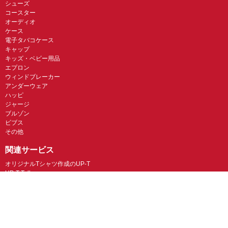
シューズ
コースター
オーディオ
ケース
電子タバコケース
キャップ
キッズ・ベビー用品
エプロン
ウィンドブレーカー
アンダーウェア
ハッピ
ジャージ
ブルゾン
ビブス
その他
関連サービス
オリジナルTシャツ作成のUP-T
UP-T Talk
UP-T クジ
ガス代無料のNFT販売・UP-T NFT
オリジナルスマホケースのBudgets
似顔絵グラフィックス
ネイルチップ専門店ミチネイル
LINEスタンプ制作スタンプファクトリー