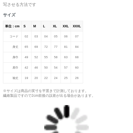
写させる方法です
サイズ
単位：cm
S
M
L
XL
XXL
XXXL
コード
02
03
04
05
06
07
身丈
65
69
72
77
81
84
身巾
49
52
55
58
63
68
肩巾
42
46
50
54
57
60
袖丈
19
20
22
24
25
26
※サイズは商品の実寸を平置きで計測しております。
繊維製品ですので2cm前後の誤差が出る場合があります。