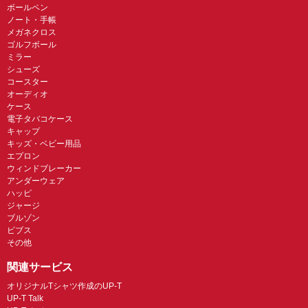
ボールペン
ノート・手帳
メガネクロス
ゴルフボール
ミラー
シューズ
コースター
オーディオ
ケース
電子タバコケース
キャップ
キッズ・ベビー用品
エプロン
ウィンドブレーカー
アンダーウェア
ハッピ
ジャージ
ブルゾン
ビブス
その他
関連サービス
オリジナルTシャツ作成のUP-T
UP-T Talk