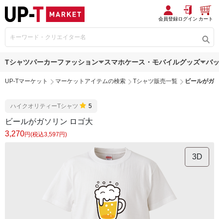
会員登録
ログイン
カート
Tシャツ
パーカー
ファッション
スマホケース・モバイルグッズ
バ
UP-Tマーケット
マーケットアイテムの検索
Tシャツ販売一覧
ビールがガソ
ハイクオリティーTシャツ
5
ビールがガソリン ロゴ大
3,270
円(税込3,597円)
3D