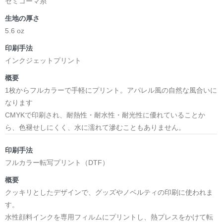
セミコーマ糸
生地の厚さ
5.6 oz
印刷手法
インクジェットプリント
概要
1枚からフルカラーで手軽にプリント。アパレル風の自然な風合いに
なります
CMYKで印刷され、耐熱性・耐水性・耐光性に優れていることか
ら、色褪せしにくく、水に濡れて滲むこともありません。
印刷手法
フルカラー転写プリント（DTF）
概要
クッキリとしたデザインで、グッズやノベルティの印刷に使われま
す。
水性顔料インクを専用フィルムにプリントし、熱プレスをかけて転