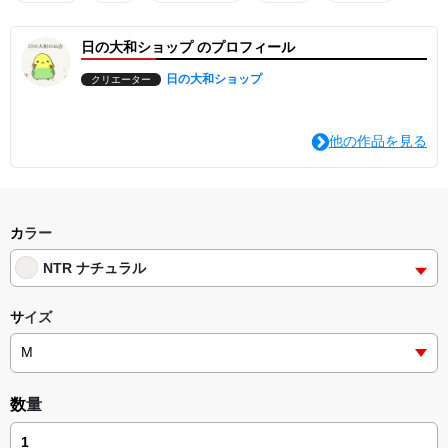
に、あなたの感謝の気持ちも身に着けてみませんか？
地球に感謝の気持ちを持つことは、自分自身の心の平穏にもつなが
日の大和ショップ のプロフィール
ります。日常の些細なことにも感謝し、優しい気持ちを大切にして
いきましょう。ペキィさんと一緒に、地球に感謝する生活を楽しみ
日の大和ショップ
クリエーター
ましょう。
※ご購入の際は、サイズにご注意ください。実物と写真では色合い
が異なって見える場合がございます。
他の作品を見る
カラー
NTR ナチュラル
サイズ
数量