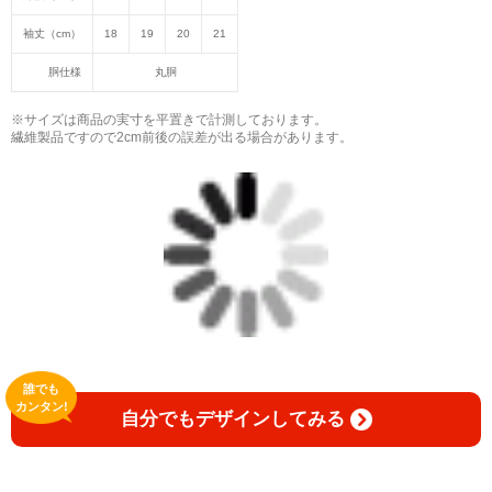
袖丈（cm）
18
19
20
21
胴仕様
丸胴
※サイズは商品の実寸を平置きで計測しております。
繊維製品ですので2cm前後の誤差が出る場合があります。
誰でも
カンタン!
自分でもデザインしてみる