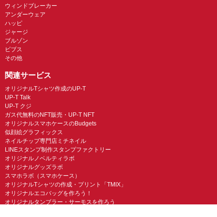
ウィンドブレーカー
アンダーウェア
ハッピ
ジャージ
ブルゾン
ビブス
その他
関連サービス
オリジナルTシャツ作成のUP-T
UP-T Talk
UP-T クジ
ガス代無料のNFT販売・UP-T NFT
オリジナルスマホケースのBudgets
似顔絵グラフィックス
ネイルチップ専門店ミチネイル
LINEスタンプ制作スタンプファクトリー
オリジナルノベルティラボ
オリジナルグッズラボ
スマホラボ（スマホケース）
オリジナルTシャツの作成・プリント「TMIX」
オリジナルエコバッグを作ろう！
オリジナルタンブラー・サーモスを作ろう