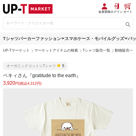
会員登録
ログイン
カート
Tシャツ
パーカー
ファッション
スマホケース・モバイルグッズ
バ
UP-Tマーケット
マーケットアイテムの検索
Tシャツ販売一覧
動物販売一
オーガニックコットンTシャツ
5
ペキィさん『gratitude to the earth』
3,920
円(税込4,312円)