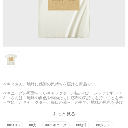
ペキィさん、地球に感謝の気持ちを届ける商品です。
ペキニーズの可愛らしいキャラクターが描かれたTシャツです。ペ
キィさんは、地球の自然や動物たちに感謝の気持ちを持つことをテ
ーマにしたキャラクター。毎日の暮らしの中で、地球の恩恵を受け
ていることに感謝する気持ちを忘れずにいきたいですね。
もっと見る
このTシャツは、肌触りの良い綿素材を使用しており、快適な着心
地が特徴です。また、カジュアルなデザインなので、デイリーコー
ディネートにぴったりです。ペキィさんの可愛らしいイラストと共
##SDzS
##犬
##ペキニーズ
##地球
##カフェ