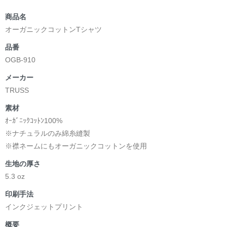
商品名
オーガニックコットンTシャツ
品番
OGB-910
メーカー
TRUSS
素材
ｵｰｶﾞﾆｯｸｺｯﾄﾝ100%
※ナチュラルのみ綿糸縫製
※襟ネームにもオーガニックコットンを使用
生地の厚さ
5.3 oz
印刷手法
インクジェットプリント
概要