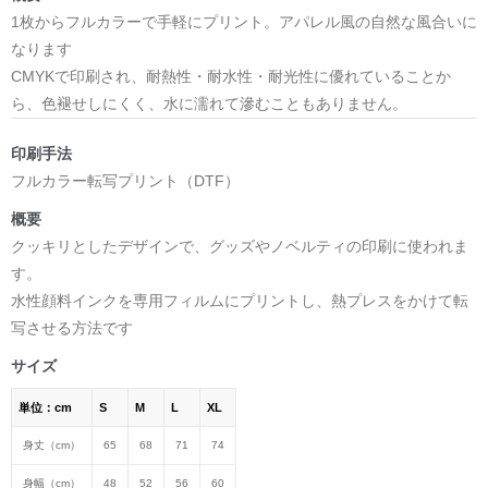
1枚からフルカラーで手軽にプリント。アパレル風の自然な風合いに
なります
CMYKで印刷され、耐熱性・耐水性・耐光性に優れていることか
ら、色褪せしにくく、水に濡れて滲むこともありません。
印刷手法
フルカラー転写プリント（DTF）
概要
クッキリとしたデザインで、グッズやノベルティの印刷に使われま
す。
水性顔料インクを専用フィルムにプリントし、熱プレスをかけて転
写させる方法です
サイズ
単位：cm
S
M
L
XL
身丈（cm）
65
68
71
74
身幅（cm）
48
52
56
60