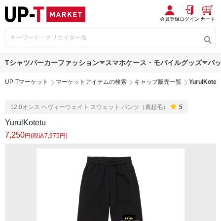
会員登録
ログイン
カート
Tシャツ
パーカー
ファッション
スマホケース・モバイルグッズ
バ
UP-Tマーケット
マーケットアイテムの検索
キャップ販売一覧
YurulKotet
12.0オンス ヘヴィーウェイト スウェット パンツ（裏起毛）
5
YurulKotetu
7,250
円(税込7,975円)