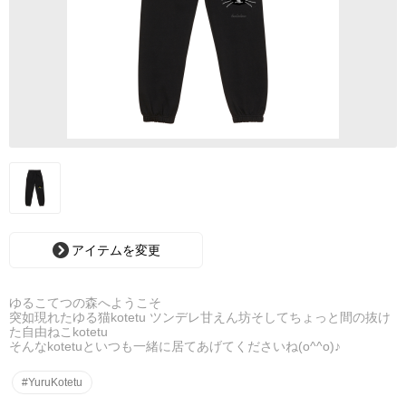
アイテムを変更
ゆるこてつの森へようこそ
突如現れたゆる猫kotetu ツンデレ甘えん坊そしてちょっと間の抜け
た自由ねこkotetu
そんなkotetuといつも一緒に居てあげてくださいね(o^^o)♪
#YuruKotetu