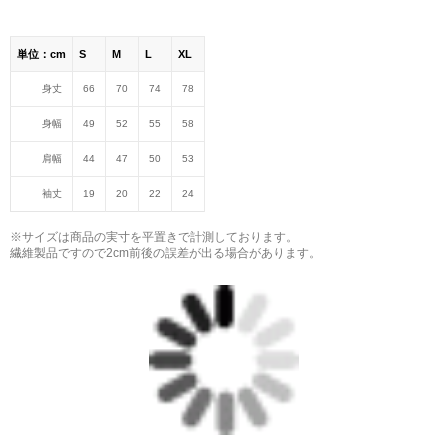
単位：cm
S
M
L
XL
身丈
66
70
74
78
身幅
49
52
55
58
肩幅
44
47
50
53
袖丈
19
20
22
24
※サイズは商品の実寸を平置きで計測しております。
繊維製品ですので2cm前後の誤差が出る場合があります。