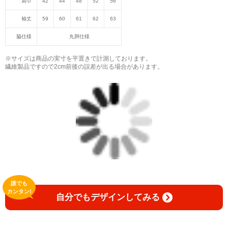
肩巾
42
44
48
52
56
袖丈
59
60
61
62
63
脇仕様
丸胴仕様
※サイズは商品の実寸を平置きで計測しております。
繊維製品ですので2cm前後の誤差が出る場合があります。
誰でも
カンタン!
自分でもデザインしてみる