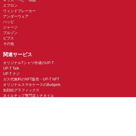
エプロン
ウィンドブレーカー
アンダーウェア
ハッピ
ジャージ
ブルゾン
ビブス
その他
関連サービス
オリジナルTシャツ作成のUP-T
UP-T Talk
UP-T クジ
ガス代無料のNFT販売・UP-T NFT
オリジナルスマホケースのBudgets
似顔絵グラフィックス
ネイルチップ専門店ミチネイル
LINEスタンプ制作スタンプファクトリー
オリジナルノベルティラボ
オリジナルグッズラボ
スマホラボ（スマホケース）
オリジナルTシャツの作成・プリント「TMIX」
オリジナルエコバッグを作ろう！
オリジナルタンブラー・サーモスを作ろう