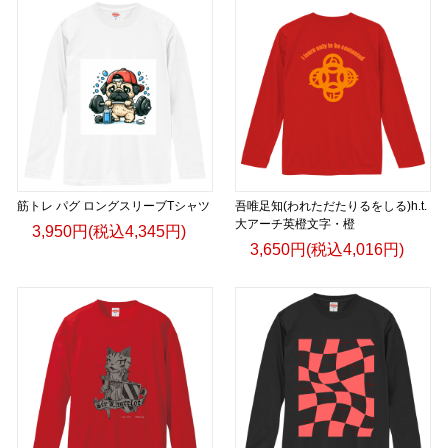
筋トレ パグ ロングスリーブTシャツ
吾唯足知(われただたりるをしる)h.t.
大アーチ英橙文字・橙
3,950円(税込4,345円)
3,650円(税込4,016円)