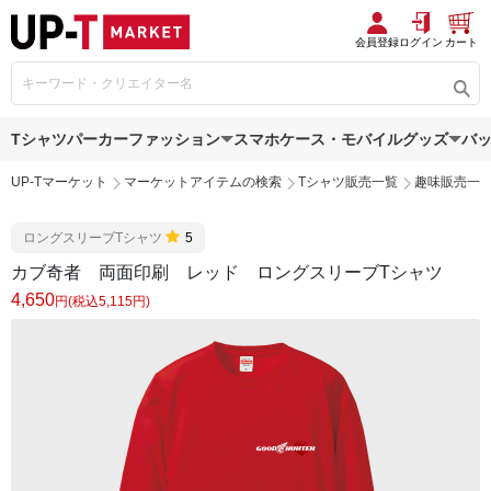
会員登録
ログイン
カート
Tシャツ
パーカー
ファッション
スマホケース・モバイルグッズ
バ
UP-Tマーケット
マーケットアイテムの検索
Tシャツ販売一覧
趣味販売一
ロングスリーブTシャツ
5
カブ奇者 両面印刷 レッド ロングスリーブTシャツ
4,650
円(税込5,115円)