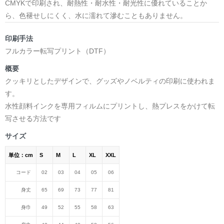
CMYKで印刷され、耐熱性・耐水性・耐光性に優れていることか
ら、色褪せしにくく、水に濡れて滲むこともありません。
印刷手法
フルカラー転写プリント（DTF）
概要
クッキリとしたデザインで、グッズやノベルティの印刷に使われま
す。
水性顔料インクを専用フィルムにプリントし、熱プレスをかけて転
写させる方法です
サイズ
単位：cm
S
M
L
XL
XXL
コード
02
03
04
05
06
身丈
65
69
73
77
81
身巾
49
52
55
58
63