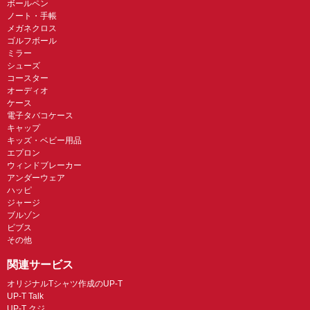
ボールペン
ノート・手帳
メガネクロス
ゴルフボール
ミラー
シューズ
コースター
オーディオ
ケース
電子タバコケース
キャップ
キッズ・ベビー用品
エプロン
ウィンドブレーカー
アンダーウェア
ハッピ
ジャージ
ブルゾン
ビブス
その他
関連サービス
オリジナルTシャツ作成のUP-T
UP-T Talk
UP-T クジ