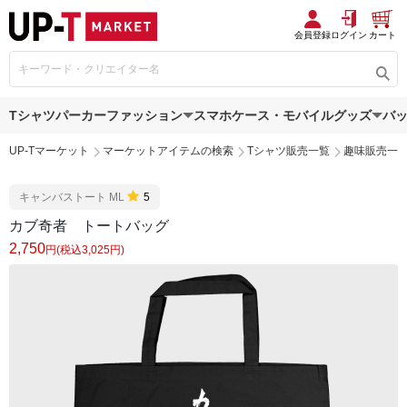
会員登録
ログイン
カート
Tシャツ
パーカー
ファッション
スマホケース・モバイルグッズ
バ
UP-Tマーケット
マーケットアイテムの検索
Tシャツ販売一覧
趣味販売一
キャンバストート ML
5
カブ奇者 トートバッグ
2,750
円(税込3,025円)