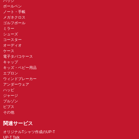
バッジ
ボールペン
ノート・手帳
メガネクロス
ゴルフボール
ミラー
シューズ
コースター
オーディオ
ケース
電子タバコケース
キャップ
キッズ・ベビー用品
エプロン
ウィンドブレーカー
アンダーウェア
ハッピ
ジャージ
ブルゾン
ビブス
その他
関連サービス
オリジナルTシャツ作成のUP-T
UP-T Talk