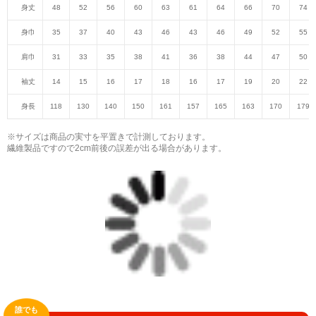
身丈
48
52
56
60
63
61
64
66
70
74
身巾
35
37
40
43
46
43
46
49
52
55
肩巾
31
33
35
38
41
36
38
44
47
50
袖丈
14
15
16
17
18
16
17
19
20
22
身長
118
130
140
150
161
157
165
163
170
179
※サイズは商品の実寸を平置きで計測しております。
繊維製品ですので2cm前後の誤差が出る場合があります。
誰でも