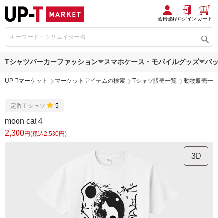
会員登録
ログイン
カート
Tシャツ
パーカー
ファッション
スマホケース・モバイルグッズ
バ
UP-Tマーケット
マーケットアイテムの検索
Tシャツ販売一覧
動物販売一
定番Ｔシャツ
5
moon cat４
2,300
円(税込2,530円)
3D