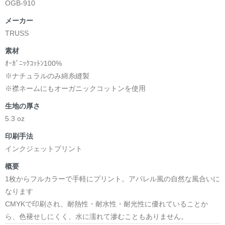
OGB-910
メーカー
TRUSS
素材
ｵｰｶﾞﾆｯｸｺｯﾄﾝ100%
※ナチュラルのみ綿糸縫製
※襟ネームにもオーガニックコットンを使用
生地の厚さ
5.3 oz
印刷手法
インクジェットプリント
概要
1枚からフルカラーで手軽にプリント。アパレル風の自然な風合いに
なります
CMYKで印刷され、耐熱性・耐水性・耐光性に優れていることか
ら、色褪せしにくく、水に濡れて滲むこともありません。