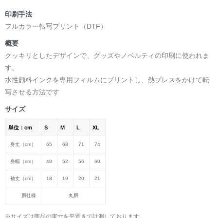
印刷手法
フルカラー転写プリント（DTF）
概要
クッキリとしたデザインで、グッズやノベルティの印刷に使われま
す。
水性顔料インクを専用フィルムにプリントし、熱プレスをかけて転
写させる方法です
サイズ
単位：cm
S
M
L
XL
身丈（cm）
65
68
71
74
身幅（cm）
48
52
56
60
袖丈（cm）
18
19
20
21
胴仕様
丸胴
※サイズは商品の実寸を平置きで計測しております。