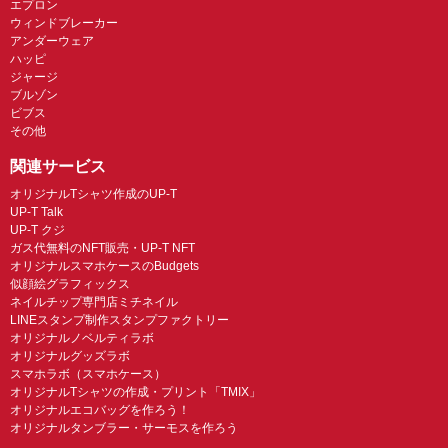
エプロン
ウィンドブレーカー
アンダーウェア
ハッピ
ジャージ
ブルゾン
ビブス
その他
関連サービス
オリジナルTシャツ作成のUP-T
UP-T Talk
UP-T クジ
ガス代無料のNFT販売・UP-T NFT
オリジナルスマホケースのBudgets
似顔絵グラフィックス
ネイルチップ専門店ミチネイル
LINEスタンプ制作スタンプファクトリー
オリジナルノベルティラボ
オリジナルグッズラボ
スマホラボ（スマホケース）
オリジナルTシャツの作成・プリント「TMIX」
オリジナルエコバッグを作ろう！
オリジナルタンブラー・サーモスを作ろう