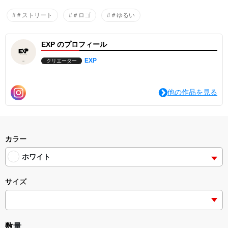
い溜まり感のある袖、ストンとドロップするショルダーラインな
ど、シルエットの随所にこだわりを詰め込んだほか、首まわりはタ
#＃ストリート
#＃ロゴ
#＃ゆるい
フなダブルステッチを採用。
EXP のプロフィール
EXP
クリエーター
他の作品を見る
カラー
ホワイト
サイズ
数量