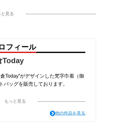
っと見る
字をあしらったデザインです。
照らし、人々を迷いや苦しみから救ってく
のご利益があるとされています。
。
プロフィール
Today
倉Today”がデザインした梵字巾着（御
トバッグを販売しております。
もっと見る
他の作品を見る