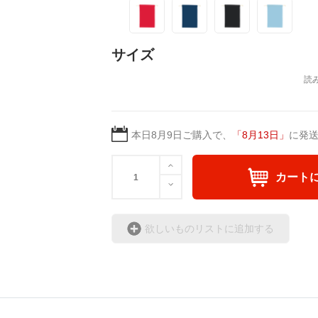
サイズ
本日
8月9日
ご購入で、
「
8月13日
」
に発
カート
欲しいものリストに追加する