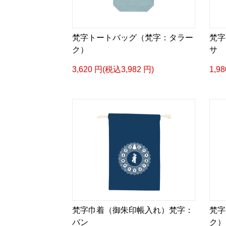
梵字トートバッグ（梵字：タラー
梵字
ク）
サ
3,620 円(税込3,982 円)
1,9
梵字巾着（御朱印帳入れ）梵字：
梵字
バン
ク）