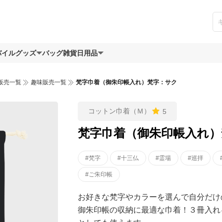
バイルグッズ
バッグ
雑貨日用品
販売一覧
趣味販売一覧
梵字巾着（御朱印帳入れ）梵字：サク
コットン巾着（Ｍ）
5
梵字巾着（御朱印帳入れ）
#梵字
#十三仏
#霊場
#巡拝
#ご朱印帳
お好きな梵字やカラーを選んで自分だけ
御朱印帳の収納に最適な巾着！３冊入れ