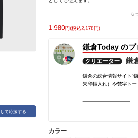
としても使えます。
も
中央に勢至菩薩をあらわす「サク」の梵
勢至菩薩は、智慧の光ですべてのものを
1,980
円(税込2,178円)
ださるといわれ、家内安全、除災招福等
午（うま）年生まれの梵字でもあります
鎌倉Today の
鎌倉
クリエーター
鎌倉の総合情報サイト“鎌
朱印帳入れ）や梵字トー
アして応援する
カラー