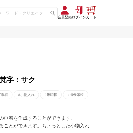
会員登録
ログイン
カート
梵字：サク
#巾着
#小物入れ
#朱印帳
#御朱印帳
の巾着を作成することができます。
ることができます。ちょっとした小物入れ