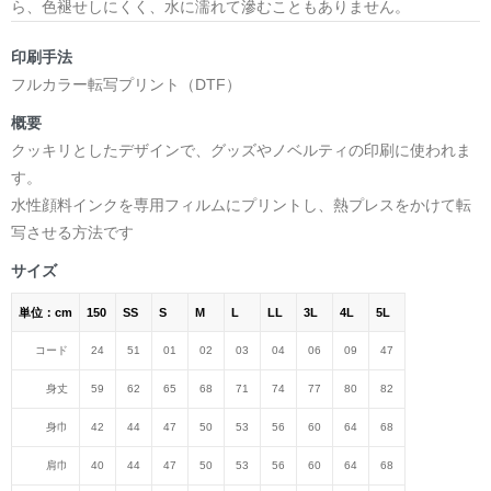
ら、色褪せしにくく、水に濡れて滲むこともありません。
印刷手法
フルカラー転写プリント（DTF）
概要
クッキリとしたデザインで、グッズやノベルティの印刷に使われま
す。
水性顔料インクを専用フィルムにプリントし、熱プレスをかけて転
写させる方法です
サイズ
単位：cm
150
SS
S
M
L
LL
3L
4L
5L
コード
24
51
01
02
03
04
06
09
47
身丈
59
62
65
68
71
74
77
80
82
身巾
42
44
47
50
53
56
60
64
68
肩巾
40
44
47
50
53
56
60
64
68