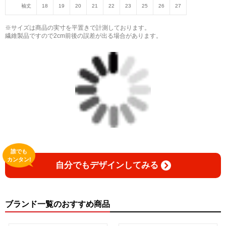
袖丈
18
19
20
21
22
23
25
26
27
※サイズは商品の実寸を平置きで計測しております。
繊維製品ですので2cm前後の誤差が出る場合があります。
誰でも
カンタン!
自分でもデザインしてみる
ブランド一覧のおすすめ商品