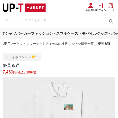
会員登録
ログイン
カート
Tシャツ
パーカー
ファッション
スマホケース・モバイルグッズ
バ
UP-Tマーケット
マーケットアイテムの検索
シャツ販売一覧
夢見る猫
ドライポロシャツ
5
夢見る猫
7,460
円(税込8,206円)