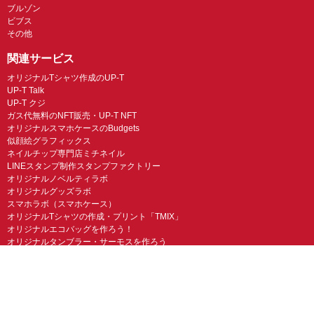
ブルゾン
ビブス
その他
関連サービス
オリジナルTシャツ作成のUP-T
UP-T Talk
UP-T クジ
ガス代無料のNFT販売・UP-T NFT
オリジナルスマホケースのBudgets
似顔絵グラフィックス
ネイルチップ専門店ミチネイル
LINEスタンプ制作スタンプファクトリー
オリジナルノベルティラボ
オリジナルグッズラボ
スマホラボ（スマホケース）
オリジナルTシャツの作成・プリント「TMIX」
オリジナルエコバッグを作ろう！
オリジナルタンブラー・サーモスを作ろう