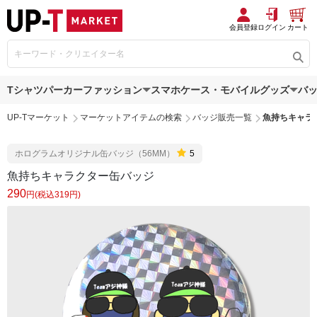
会員登録
ログイン
カート
Tシャツ
パーカー
ファッション
スマホケース・モバイルグッズ
バ
UP-Tマーケット
マーケットアイテムの検索
バッジ販売一覧
魚持ちキャラ
ホログラムオリジナル缶バッジ（56MM）
5
魚持ちキャラクター缶バッジ
290
円(税込319円)