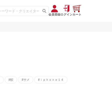
会員登録
ログイン
カート
#鮫
#サメ
#ｉｐｈｏｎｅ１４