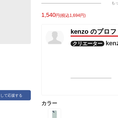
も
1,540
円(税込1,694円)
kenzo のプロ
ken
クリエーター
アして応援する
カラー