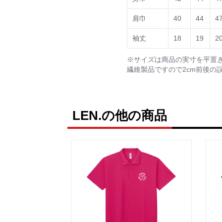
肩巾
40
44
4
袖丈
18
19
2
※サイズは商品の実寸を平置
繊維製品ですので2cm前後の
LEN.の他の商品