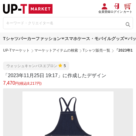
会員登録
ログイン
カート
Tシャツ
パーカー
ファッション
スマホケース・モバイルグッズ
バ
UP-Tマーケット
マーケットアイテムの検索
Tシャツ販売一覧
「2023年1
ウォッシュキャンバスエプロン
5
「2023年11月25日 19:17」に作成したデザイン
7,470
円(税込8,217円)