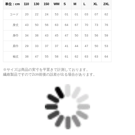
単位：cm
110
130
150
WM
S
M
L
XL
2XL
コード
20
22
24
53
01
01
03
07
62
身丈
43
50
56
63
64
67
70
73
76
身巾
34
38
43
45
47
50
53
56
59
肩巾
29
33
37
37
41
44
47
50
53
袖丈
38
47
55
58
61
62
63
63
64
※サイズは商品の実寸を平置きで計測しております。
繊維製品ですので2cm前後の誤差が出る場合があります。