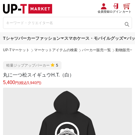
会員登録
ログイン
カート
Tシャツ
パーカー
ファッション
スマホケース・モバイルグッズ
バ
UP-Tマーケット
マーケットアイテムの検索
パーカー販売一覧
動物販売一
軽量ジップアップパーカー
5
丸に一つ松スイギュウH.T.（白）
5,400
円(税込5,940円)