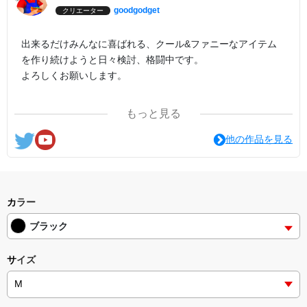
goodgodget
クリエーター
出来るだけみんなに喜ばれる、クール&ファニーなアイテム
を作り続けようと日々検討、格闘中です。
よろしくお願いします。
ここの他にも『日日彼是色々面白可笑し。IN SUZURI』や
もっと見る
nichinichioo by BASE にも展開中。
コチラもよろしくお願いします。
他の作品を見る
カラー
ブラック
サイズ