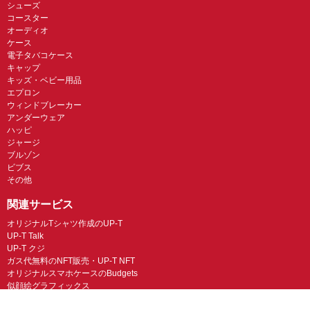
シューズ
コースター
オーディオ
ケース
電子タバコケース
キャップ
キッズ・ベビー用品
エプロン
ウィンドブレーカー
アンダーウェア
ハッピ
ジャージ
ブルゾン
ビブス
その他
関連サービス
オリジナルTシャツ作成のUP-T
UP-T Talk
UP-T クジ
ガス代無料のNFT販売・UP-T NFT
オリジナルスマホケースのBudgets
似顔絵グラフィックス
ネイルチップ専門店ミチネイル