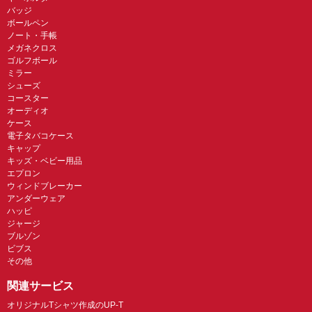
バッジ
ボールペン
ノート・手帳
メガネクロス
ゴルフボール
ミラー
シューズ
コースター
オーディオ
ケース
電子タバコケース
キャップ
キッズ・ベビー用品
エプロン
ウィンドブレーカー
アンダーウェア
ハッピ
ジャージ
ブルゾン
ビブス
その他
関連サービス
オリジナルTシャツ作成のUP-T