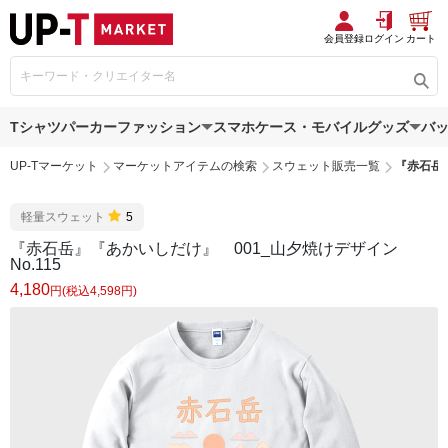
会員登録
ログイン
カート
Tシャツ
パーカー
ファッション
スマホケース・モバイルグッズ
バ
UP-Tマーケット
マーケットアイテムの検索
スウェット販売一覧
『赤石岳』
軽量スウェット
5
『赤石岳』『あかいしだけ』 001_山夕焼けデザイン
No.115
4,180
円(税込4,598円)