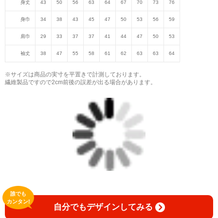
身丈
43
50
56
63
64
67
70
73
76
身巾
34
38
43
45
47
50
53
56
59
肩巾
29
33
37
37
41
44
47
50
53
袖丈
38
47
55
58
61
62
63
63
64
※サイズは商品の実寸を平置きで計測しております。
繊維製品ですので2cm前後の誤差が出る場合があります。
誰でも
カンタン!
自分でもデザインしてみる