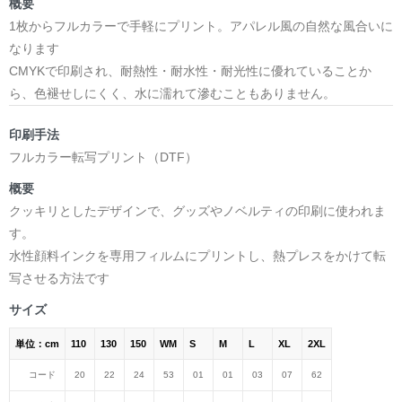
概要
1枚からフルカラーで手軽にプリント。アパレル風の自然な風合いに
なります
CMYKで印刷され、耐熱性・耐水性・耐光性に優れていることか
ら、色褪せしにくく、水に濡れて滲むこともありません。
印刷手法
フルカラー転写プリント（DTF）
概要
クッキリとしたデザインで、グッズやノベルティの印刷に使われま
す。
水性顔料インクを専用フィルムにプリントし、熱プレスをかけて転
写させる方法です
サイズ
単位：cm
110
130
150
WM
S
M
L
XL
2XL
コード
20
22
24
53
01
01
03
07
62