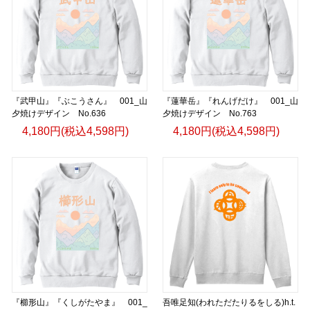
『武甲山』『ぶこうさん』 001_山
『蓮華岳』『れんげだけ』 001_山
夕焼けデザイン No.636
夕焼けデザイン No.763
4,180円(税込4,598円)
4,180円(税込4,598円)
『櫛形山』『くしがたやま』 001_
吾唯足知(われただたりるをしる)h.t.