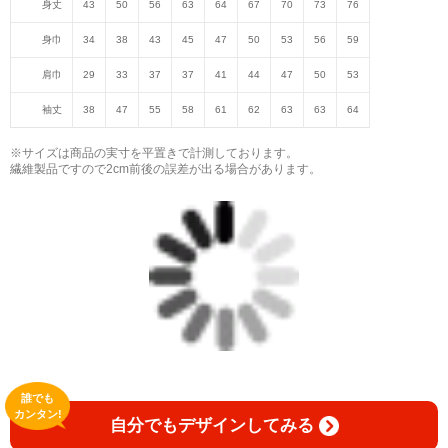
身丈
43
50
56
63
64
67
70
73
76
身巾
34
38
43
45
47
50
53
56
59
肩巾
29
33
37
37
41
44
47
50
53
袖丈
38
47
55
58
61
62
63
63
64
※サイズは商品の実寸を平置きで計測しております。
繊維製品ですので2cm前後の誤差が出る場合があります。
誰でも
カンタン!
自分でもデザインしてみる