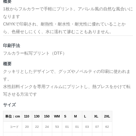
概要
1枚からフルカラーで手軽にプリント。アパレル風の自然な風合いに
なります
CMYKで印刷され、耐熱性・耐水性・耐光性に優れていることか
ら、色褪せしにくく、水に濡れて滲むこともありません。
印刷手法
フルカラー転写プリント（DTF）
概要
クッキリとしたデザインで、グッズやノベルティの印刷に使われま
す。
水性顔料インクを専用フィルムにプリントし、熱プレスをかけて転
写させる方法です
サイズ
単位：cm
110
130
150
WM
S
M
L
XL
2XL
コード
20
22
24
53
01
01
03
07
62