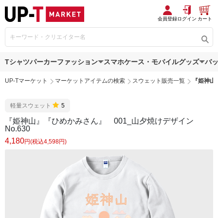
会員登録
ログイン
カート
Tシャツ
パーカー
ファッション
スマホケース・モバイルグッズ
バ
UP-Tマーケット
マーケットアイテムの検索
スウェット販売一覧
『姫神山』
軽量スウェット
5
『姫神山』『ひめかみさん』 001_山夕焼けデザイン
No.630
4,180
円(税込4,598円)