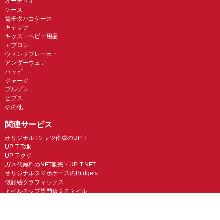
オーディオ
ケース
電子タバコケース
キャップ
キッズ・ベビー用品
エプロン
ウィンドブレーカー
アンダーウェア
ハッピ
ジャージ
ブルゾン
ビブス
その他
関連サービス
オリジナルTシャツ作成のUP-T
UP-T Talk
UP-T クジ
ガス代無料のNFT販売・UP-T NFT
オリジナルスマホケースのBudgets
似顔絵グラフィックス
ネイルチップ専門店ミチネイル
LINEスタンプ制作スタンプファクトリー
オリジナルノベルティラボ
オリジナルグッズラボ