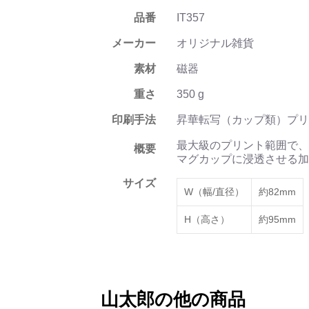
品番
IT357
メーカー
オリジナル雑貨
素材
磁器
重さ
350 g
印刷手法
昇華転写（カップ類）プリ
最大級のプリント範囲で、
概要
マグカップに浸透させる加
サイズ
W（幅/直径）
約82mm
H（高さ）
約95mm
山太郎の他の商品