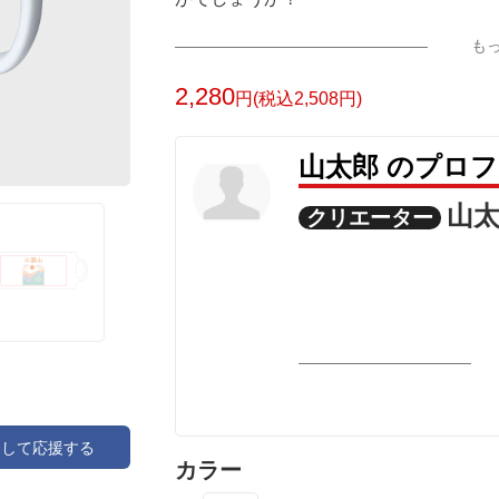
も
2,280
円(税込2,508円)
山太郎 のプロ
山
クリエーター
アして応援する
カラー