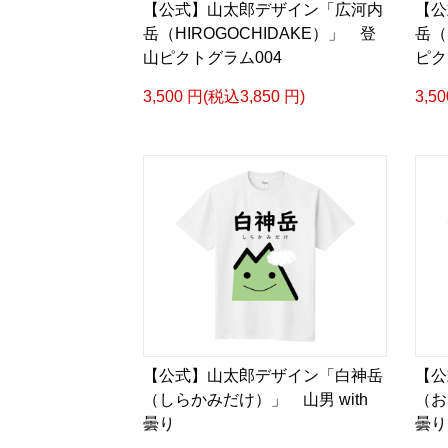
【公式】山太郎デザイン「広河内
【公
岳（HIROGOCHIDAKE）」 登
岳（
山ピクトグラム004
ピク
3,500 円(税込3,850 円)
3,5
【公式】山太郎デザイン「白神岳
【公
（しらかみだけ）」 山男 with
（お
曇り
曇り