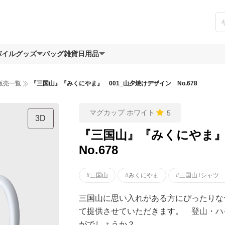
バイルグッズ
バッグ
雑貨日用品
販売一覧
『三国山』『みくにやま』 001_山夕焼けデザイン No.678
マグカップ ホワイト
5
3D
『三国山』『みくにやま』
No.678
#三国山
#みくにやま
#三国山Tシャツ
三国山に思い入れがある方にぴったりな
て提供させていただきます。 登山・ハ
がでしょうか？