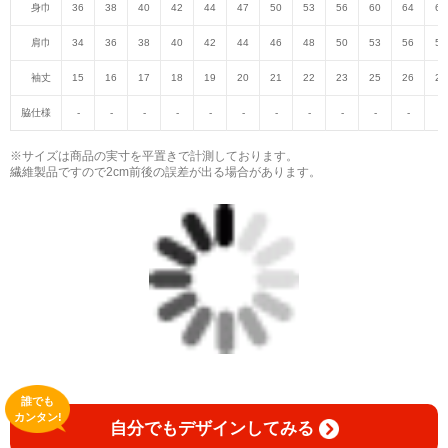
身巾
36
38
40
42
44
47
50
53
56
60
64
68
肩巾
34
36
38
40
42
44
46
48
50
53
56
59
袖丈
15
16
17
18
19
20
21
22
23
25
26
27
脇仕様
-
-
-
-
-
-
-
-
-
-
-
-
※サイズは商品の実寸を平置きで計測しております。
繊維製品ですので2cm前後の誤差が出る場合があります。
誰でも
カンタン!
自分でもデザインしてみる