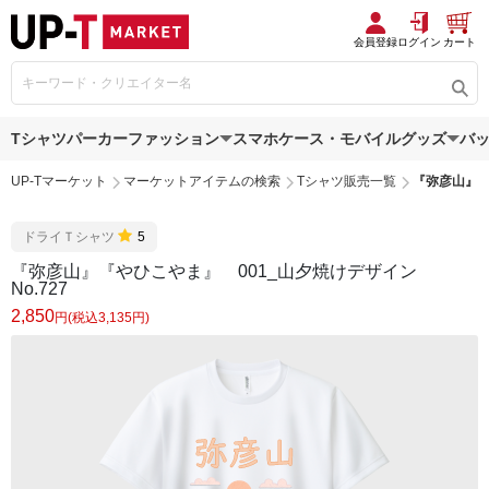
会員登録
ログイン
カート
Tシャツ
パーカー
ファッション
スマホケース・モバイルグッズ
バ
UP-Tマーケット
マーケットアイテムの検索
Tシャツ販売一覧
『弥彦山』『
ドライＴシャツ
5
『弥彦山』『やひこやま』 001_山夕焼けデザイン
No.727
2,850
円(税込3,135円)