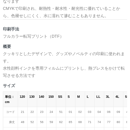
なります
CMYKで印刷され、耐熱性・耐水性・耐光性に優れていることか
ら、色褪せしにくく、水に濡れて滲むこともありません。
印刷手法
フルカラー転写プリント（DTF）
概要
クッキリとしたデザインで、グッズやノベルティの印刷に使われま
す。
水性顔料インクを専用フィルムにプリントし、熱プレスをかけて転
写させる方法です
サイズ
単位：
120
130
140
150
SS
S
M
L
LL
3L
4L
5L
cm
コード
21
22
23
24
51
01
02
03
04
06
09
47
身丈
48
52
56
59
62
65
68
71
74
77
80
82