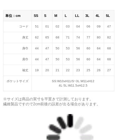
単位：cm
SS
S
M
L
LL
3L
4L
5L
コード
51
01
02
03
04
06
09
47
身丈
62
65
68
71
74
77
80
82
身巾
44
47
50
53
56
60
64
68
肩巾
44
47
50
53
56
60
64
68
袖丈
19
20
21
22
23
25
26
27
ポケットサイズ
SS:W10хH11/S~3L:W11хH12
4L·5L:W11.5хH12.5
※サイズは商品の実寸を平置きで計測しております。
繊維製品ですので2cm前後の誤差が出る場合があります。