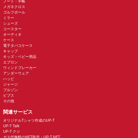
ノート・手帳
メガネクロス
ゴルフボール
ミラー
シューズ
コースター
オーディオ
ケース
電子タバコケース
キャップ
キッズ・ベビー用品
エプロン
ウィンドブレーカー
アンダーウェア
ハッピ
ジャージ
ブルゾン
ビブス
その他
関連サービス
オリジナルTシャツ作成のUP-T
UP-T Talk
UP-T クジ
ガス代無料のNFT販売・UP-T NFT