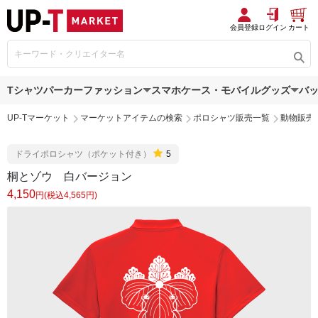
会員登録
ログイン
カート
Tシャツ
パーカー
ファッション
スマホケース・モバイルグッズ
バ
UP-Tマーケット
マーケットアイテムの検索
ポロシャツ販売一覧
動物販売
ドライポロシャツ（ポケット付き）
5
桐とゾウ 白バージョン
4,150
円(税込4,565円)