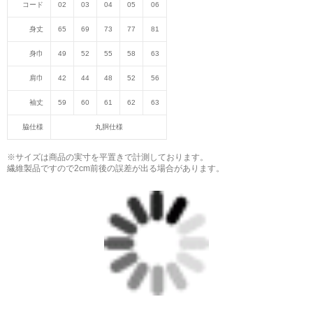
コード
02
03
04
05
06
身丈
65
69
73
77
81
身巾
49
52
55
58
63
肩巾
42
44
48
52
56
袖丈
59
60
61
62
63
脇仕様
丸胴仕様
※サイズは商品の実寸を平置きで計測しております。
繊維製品ですので2cm前後の誤差が出る場合があります。