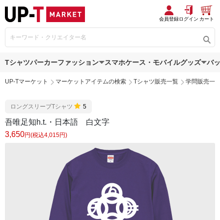
会員登録
ログイン
カート
Tシャツ
パーカー
ファッション
スマホケース・モバイルグッズ
バ
UP-Tマーケット
マーケットアイテムの検索
Tシャツ販売一覧
学問販売一
ロングスリーブTシャツ
5
吾唯足知h.t.・日本語 白文字
3,650
円(税込4,015円)