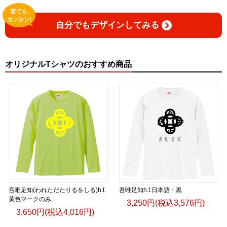
誰でも
カンタン!
自分でもデザインしてみる
オリジナルTシャツのおすすめ商品
吾唯足知(われただたりるをしる)h.t.
吾唯足知h.t.日本語・黒
黄色マークのみ
3,250円(税込3,576円)
3,650円(税込4,016円)