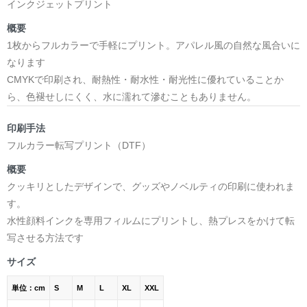
インクジェットプリント
概要
1枚からフルカラーで手軽にプリント。アパレル風の自然な風合いに
なります
CMYKで印刷され、耐熱性・耐水性・耐光性に優れていることか
ら、色褪せしにくく、水に濡れて滲むこともありません。
印刷手法
フルカラー転写プリント（DTF）
概要
クッキリとしたデザインで、グッズやノベルティの印刷に使われま
す。
水性顔料インクを専用フィルムにプリントし、熱プレスをかけて転
写させる方法です
サイズ
単位：cm
S
M
L
XL
XXL