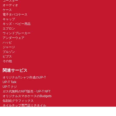
コースター
オーディオ
ケース
電子タバコケース
キャップ
キッズ・ベビー用品
エプロン
ウィンドブレーカー
アンダーウェア
ハッピ
ジャージ
ブルゾン
ビブス
その他
関連サービス
オリジナルTシャツ作成のUP-T
UP-T Talk
UP-T クジ
ガス代無料のNFT販売・UP-T NFT
オリジナルスマホケースのBudgets
似顔絵グラフィックス
ネイルチップ専門店ミチネイル
LINEスタンプ制作スタンプファクトリー
オリジナルノベルティラボ