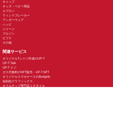
キャップ
キッズ・ベビー用品
エプロン
ウィンドブレーカー
アンダーウェア
ハッピ
ジャージ
ブルゾン
ビブス
その他
関連サービス
オリジナルTシャツ作成のUP-T
UP-T Talk
UP-T クジ
ガス代無料のNFT販売・UP-T NFT
オリジナルスマホケースのBudgets
似顔絵グラフィックス
ネイルチップ専門店ミチネイル
LINEスタンプ制作スタンプファクトリー
オリジナルノベルティラボ
オリジナルグッズラボ
スマホラボ（スマホケース）
オリジナルTシャツの作成・プリント「TMIX」
オリジナルエコバッグを作ろう！