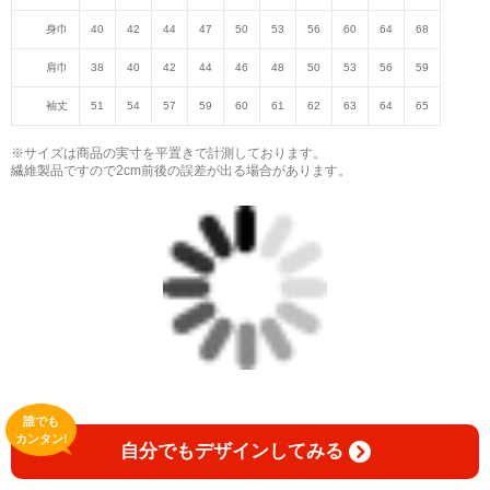
身巾
40
42
44
47
50
53
56
60
64
68
肩巾
38
40
42
44
46
48
50
53
56
59
袖丈
51
54
57
59
60
61
62
63
64
65
※サイズは商品の実寸を平置きで計測しております。
繊維製品ですので2cm前後の誤差が出る場合があります。
誰でも
カンタン!
自分でもデザインしてみる