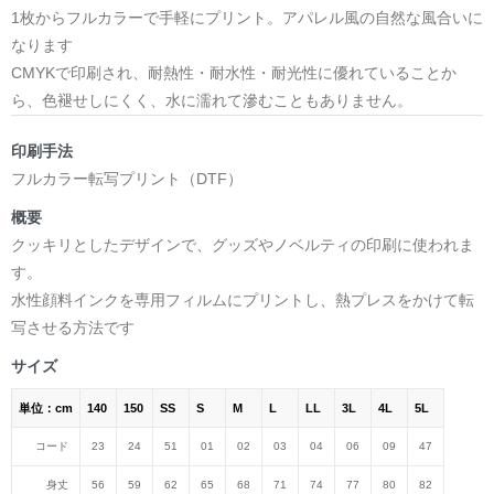
1枚からフルカラーで手軽にプリント。アパレル風の自然な風合いに
なります
CMYKで印刷され、耐熱性・耐水性・耐光性に優れていることか
ら、色褪せしにくく、水に濡れて滲むこともありません。
印刷手法
フルカラー転写プリント（DTF）
概要
クッキリとしたデザインで、グッズやノベルティの印刷に使われま
す。
水性顔料インクを専用フィルムにプリントし、熱プレスをかけて転
写させる方法です
サイズ
単位：cm
140
150
SS
S
M
L
LL
3L
4L
5L
コード
23
24
51
01
02
03
04
06
09
47
身丈
56
59
62
65
68
71
74
77
80
82