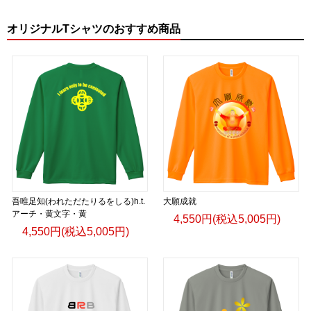
オリジナルTシャツのおすすめ商品
吾唯足知(われただたりるをしる)h.t.
大願成就
アーチ・黄文字・黄
4,550円(税込5,005円)
4,550円(税込5,005円)