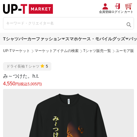
会員登録
ログイン
カート
Tシャツ
パーカー
ファッション
スマホケース・モバイルグッズ
バ
UP-Tマーケット
マーケットアイテムの検索
Tシャツ販売一覧
ユーモア販
ドライ長袖Ｔシャツ
5
み～つけた。h.t.
4,550
円(税込5,005円)