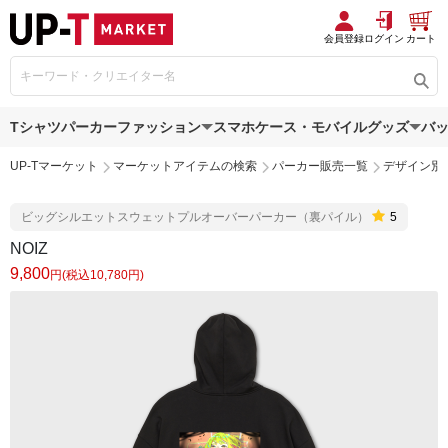
会員登録
ログイン
カート
Tシャツ
パーカー
ファッション
スマホケース・モバイルグッズ
バ
UP-Tマーケット
マーケットアイテムの検索
パーカー販売一覧
デザイン別
ビッグシルエットスウェットプルオーバーパーカー（裏パイル）
5
NOIZ
9,800
円(税込10,780円)