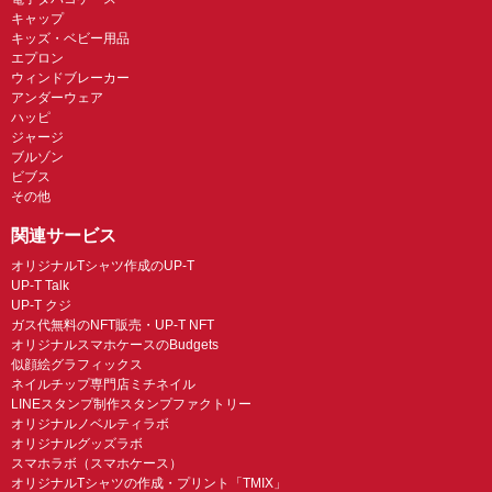
キャップ
キッズ・ベビー用品
エプロン
ウィンドブレーカー
アンダーウェア
ハッピ
ジャージ
ブルゾン
ビブス
その他
関連サービス
オリジナルTシャツ作成のUP-T
UP-T Talk
UP-T クジ
ガス代無料のNFT販売・UP-T NFT
オリジナルスマホケースのBudgets
似顔絵グラフィックス
ネイルチップ専門店ミチネイル
LINEスタンプ制作スタンプファクトリー
オリジナルノベルティラボ
オリジナルグッズラボ
スマホラボ（スマホケース）
オリジナルTシャツの作成・プリント「TMIX」