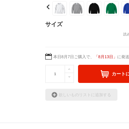
自身、猫も魚もイカも釣
自分でも着たいなって思
サイズ
皆さん着てアップしても
よろしくお願いいたしま
本日
8月7日
ご購入で、
「
8月13日
」
に発
カート
欲しいものリストに追加する