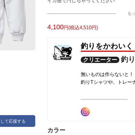
イカ墨で汚しちゃってください
も
ここにイロイロ出してます！
4,100
円(税込4,510円)
オーダーで文字入れ等で
釣りをかわいく
チームシャツも作ります！
まとめた枚数あれば安くできます！
釣
クリエーター
よろしくおねがいします☺️
無いものは作らないと！
https://up-t.jp/creator/65353b0c0fc0d
釣りTシャツや、トレー
釣り好きだぞぉぉぉぉっ
アピールできるよーな可
アして応援する
作ってますー⭐
カラー