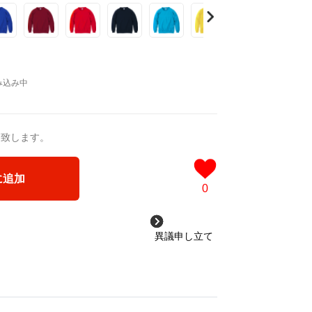
りも大好きですので
えるものを
らえたら嬉しいです。
す。
送致します。
に追加
0
異議申し立て