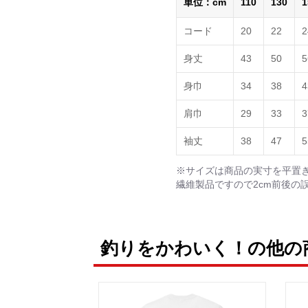
単位：cm
110
130
1
コード
20
22
2
身丈
43
50
5
身巾
34
38
4
肩巾
29
33
3
袖丈
38
47
5
※サイズは商品の実寸を平置
繊維製品ですので2cm前後の
釣りをかわいく！の他の