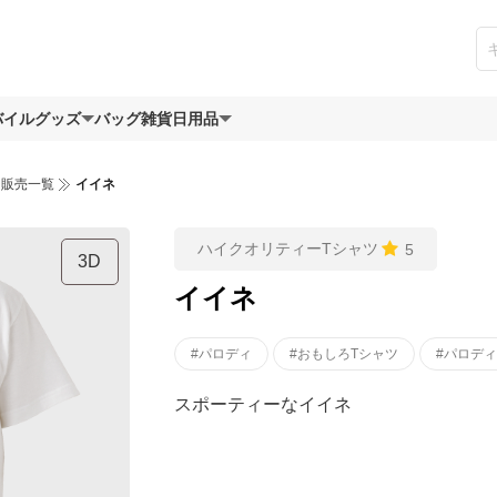
バイルグッズ
バッグ
雑貨日用品
ツ販売一覧
イイネ
ハイクオリティーTシャツ
5
3D
イイネ
#パロディ
#おもしろTシャツ
#パロディ
スポーティーなイイネ