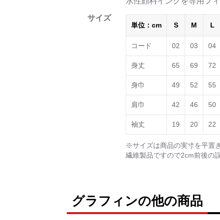
水性顔料インクを専用フィ
サイズ
単位：cm
S
M
L
コード
02
03
04
身丈
65
69
72
身巾
49
52
55
肩巾
42
46
50
袖丈
19
20
22
※サイズは商品の実寸を平置
繊維製品ですので2cm前後の
グラフィンの他の商品