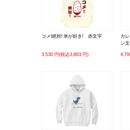
コメ!絶対! 米が好き! 赤文字
カレ
ン文
3,530 円(税込3,883 円)
4,7