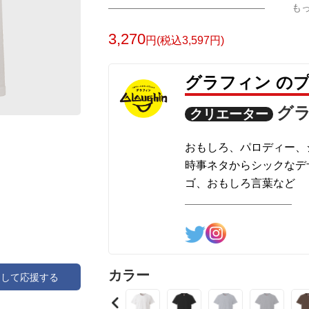
も
3,270
円(税込3,597円)
グラフィン の
グ
クリエーター
おもしろ、パロディー、
時事ネタからシックなデ
ゴ、おもしろ言葉など
様々なデザインを制作し
カラー
アして応援する