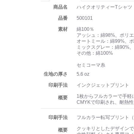
商品名
ハイクオリティーTシャツ
品番
500101
素材
綿100％
アッシュ：綿98%、ポリエ
オートミール：綿99%、ポ
ミックスグレー：綿90%、
その他：綿100%
セミコーマ糸
生地の厚さ
5.6 oz
印刷手法
インクジェットプリント
1枚からフルカラーで手軽
概要
CMYKで印刷され、耐熱
印刷手法
フルカラー転写プリント（
クッキリとしたデザインで
概要