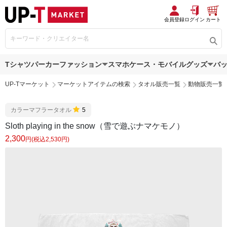
会員登録
ログイン
カート
Tシャツ
パーカー
ファッション
スマホケース・モバイルグッズ
バ
UP-Tマーケット
マーケットアイテムの検索
タオル販売一覧
動物販売一覧
カラーマフラータオル
5
Sloth playing in the snow（雪で遊ぶナマケモノ）
2,300
円(税込2,530円)