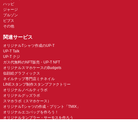
ハッピ
ジャージ
ブルゾン
ビブス
その他
関連サービス
オリジナルTシャツ作成のUP-T
UP-T Talk
UP-T クジ
ガス代無料のNFT販売・UP-T NFT
オリジナルスマホケースのBudgets
似顔絵グラフィックス
ネイルチップ専門店ミチネイル
LINEスタンプ制作スタンプファクトリー
オリジナルノベルティラボ
オリジナルグッズラボ
スマホラボ（スマホケース）
オリジナルTシャツの作成・プリント「TMIX」
オリジナルエコバッグを作ろう！
オリジナルタンブラー・サーモスを作ろう