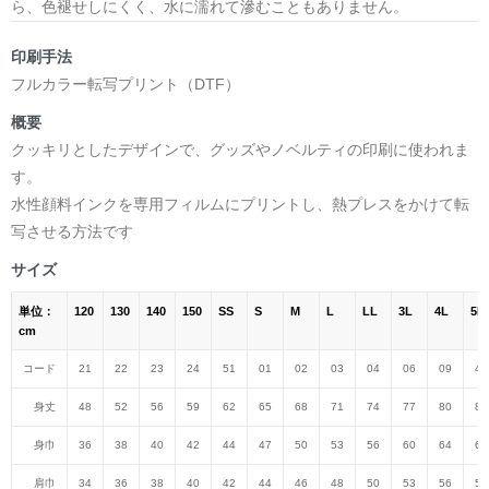
ら、色褪せしにくく、水に濡れて滲むこともありません。
印刷手法
フルカラー転写プリント（DTF）
概要
クッキリとしたデザインで、グッズやノベルティの印刷に使われま
す。
水性顔料インクを専用フィルムにプリントし、熱プレスをかけて転
写させる方法です
サイズ
単位：
120
130
140
150
SS
S
M
L
LL
3L
4L
5L
cm
コード
21
22
23
24
51
01
02
03
04
06
09
47
身丈
48
52
56
59
62
65
68
71
74
77
80
82
身巾
36
38
40
42
44
47
50
53
56
60
64
68
肩巾
34
36
38
40
42
44
46
48
50
53
56
59