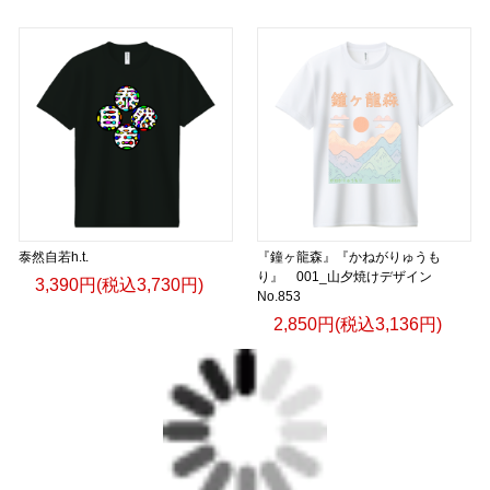
泰然自若h.t.
『鐘ヶ龍森』『かねがりゅうも
り』 001_山夕焼けデザイン
3,390円(税込3,730円)
No.853
2,850円(税込3,136円)