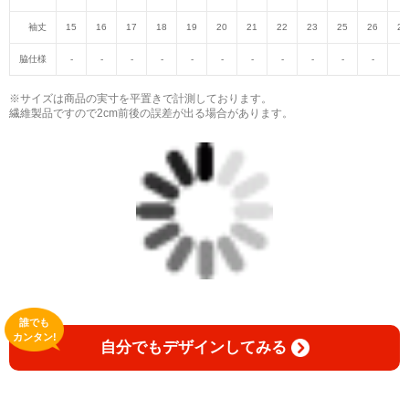
袖丈
15
16
17
18
19
20
21
22
23
25
26
27
脇仕様
-
-
-
-
-
-
-
-
-
-
-
-
※サイズは商品の実寸を平置きで計測しております。
繊維製品ですので2cm前後の誤差が出る場合があります。
誰でも
カンタン!
自分でもデザインしてみる