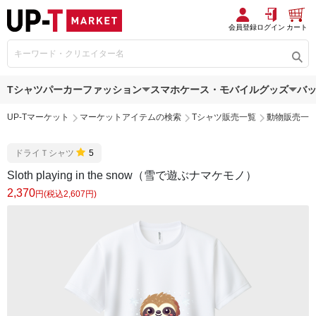
会員登録
ログイン
カート
Tシャツ
パーカー
ファッション
スマホケース・モバイルグッズ
バ
UP-Tマーケット
マーケットアイテムの検索
Tシャツ販売一覧
動物販売一
ドライＴシャツ
5
Sloth playing in the snow（雪で遊ぶナマケモノ）
2,370
円(税込2,607円)